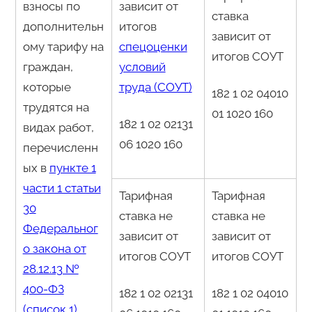
взносы по
зависит от
ставка
дополнительн
итогов
зависит от
ому тарифу на
спецоценки
итогов СОУТ
граждан,
условий
которые
труда (СОУТ)
182 1 02 04010
трудятся на
01 1020 160
182 1 02 02131
видах работ,
06 1020 160
перечисленн
ых в
пункте 1
части 1 статьи
Тарифная
Тарифная
30
ставка не
ставка не
Федеральног
зависит от
зависит от
о закона от
итогов СОУТ
итогов СОУТ
28.12.13 №
400-ФЗ
182 1 02 02131
182 1 02 04010
(список 1)