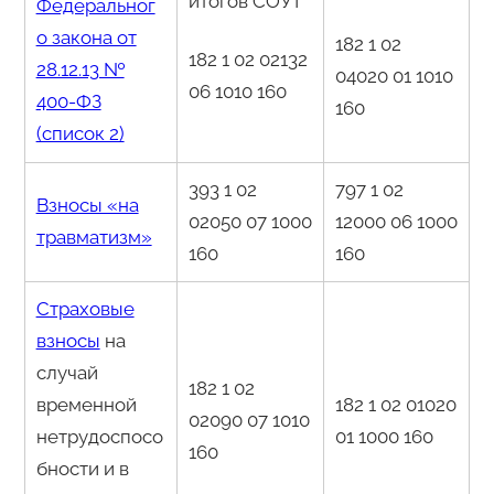
итогов СОУТ
Федеральног
о закона от
182 1 02
182 1 02 02132
28.12.13 №
04020 01 1010
06 1010 160
400-ФЗ
160
(список 2)
393 1 02
797 1 02
Взносы «на
02050 07 1000
12000 06 1000
травматизм»
160
160
Страховые
взносы
на
случай
182 1 02
временной
182 1 02 01020
02090 07 1010
нетрудоспосо
01 1000 160
160
бности и в