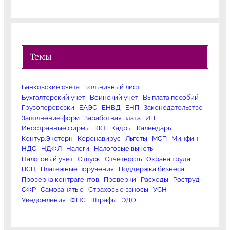
Темы
Банковские счета
Больничный лист
Бухгалтерский учёт
Воинский учёт
Выплата пособий
Грузоперевозки
ЕАЭС
ЕНВД
ЕНП
Законодательство
Заполнение форм
Заработная плата
ИП
Иностранные фирмы
ККТ
Кадры
Календарь
Контур.Экстерн
Коронавирус
Льготы
МСП
Минфин
НДС
НДФЛ
Налоги
Налоговые вычеты
Налоговый учет
Отпуск
Отчетность
Охрана труда
ПСН
Платежные поручения
Поддержка бизнеса
Проверка контрагентов
Проверки
Расходы
Роструд
СФР
Самозанятые
Страховые взносы
УСН
Уведомления
ФНС
Штрафы
ЭДО