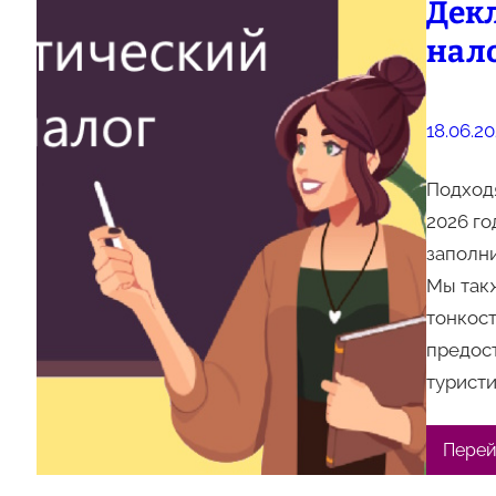
Дек
нало
18.06.2
Подходя
2026 го
заполни
Мы такж
тонкост
предост
туристи
Перей