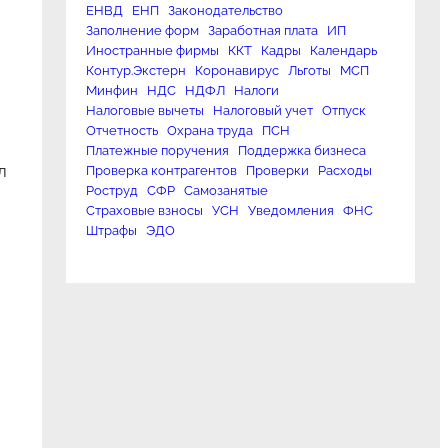
ЕНВД
ЕНП
Законодательство
Заполнение форм
Заработная плата
ИП
Иностранные фирмы
ККТ
Кадры
Календарь
Контур.Экстерн
Коронавирус
Льготы
МСП
Минфин
НДС
НДФЛ
Налоги
Налоговые вычеты
Налоговый учет
Отпуск
Отчетность
Охрана труда
ПСН
Платежные поручения
Поддержка бизнеса
л
Проверка контрагентов
Проверки
Расходы
Роструд
СФР
Самозанятые
Страховые взносы
УСН
Уведомления
ФНС
Штрафы
ЭДО