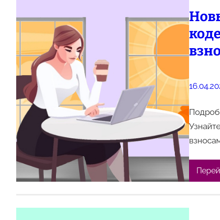
Нов
коде
взн
16.04.2
Подроб
Узнайте
взносам
Перей