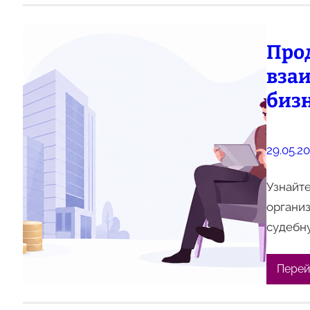
Про
вза
биз
29.05.2
Узнайте
органи
судебну
Перей