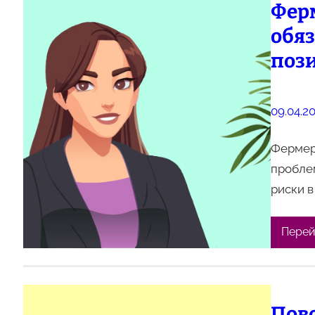
Фер
обя
поз
09.04.2
Фермеры
проблем
риски 
Перей
Пово