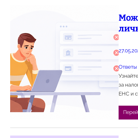
Мож
личн
27.05.2
Ответы 
Узнайте
за нало
ЕНС и с
Перей