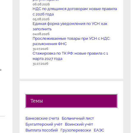
06.08.2026
НДС по длящимся договорам: новые правила
с 2026 года
05.08.2026
Единая форма уведомления по УСН: как
заполнить
04.08.2026
Прослеживаемые товары при УСН с НДС:
разъяснения ФНС
31.07.2026
Стажировка по ТК РФ: новые правила с 1
марта 2027 года
31.07.2026
ь
Темы
Банковские счета
Больничный лист
Бухгалтерский учёт
Воинский учёт
Выплата пособий
Грузоперевозки
ЕАЭС