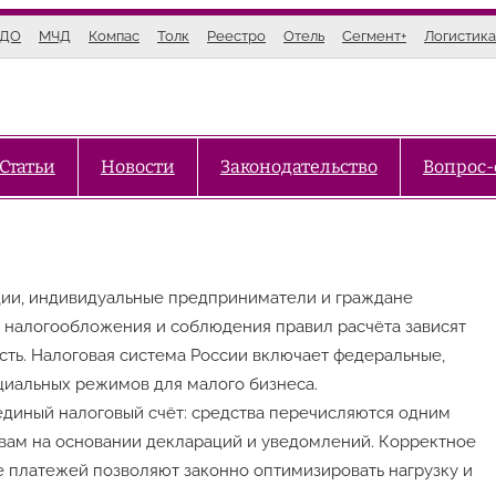
ЭДО
МЧД
Компас
Толк
Реестро
Отель
Сегмент+
Логистика
Статьи
Новости
Законодательство
Вопрос-
ции, индивидуальные предприниматели и граждане
 налогообложения и соблюдения правил расчёта зависят
ость. Налоговая система России включает федеральные,
циальных режимов для малого бизнеса.
единый налоговый счёт: средства перечисляются одним
твам на основании деклараций и уведомлений. Корректное
 платежей позволяют законно оптимизировать нагрузку и