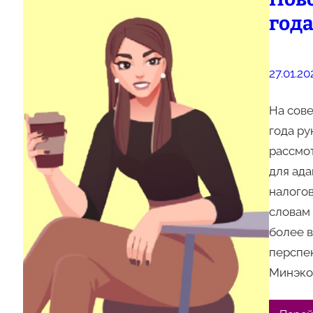
год
27.01.20
На сове
года р
рассмо
для ада
налогов
словам
более 
перспек
Минэко