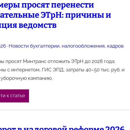
меры просят перенести
зательные ЭТрН: причины и
иция ведомств
026
–
Новости бухгалтерии, налогообложения, кадров
 просят Минтранс отложить ЭТрН до 2028 года:
ы с интернетом, ГИС ЭПД, затраты 40–50 тыс. руб. и
в уборочную кампанию.
ти к статье
рот в налоговой реформе 2026