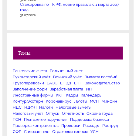
Стажировка по ТК РФ: новые правила с 1 марта 2027
года
31.07.2026
Темы
Банковские счета
Больничный лист
Бухгалтерский учёт
Воинский учёт
Выплата пособий
Грузоперевозки
ЕАЭС
ЕНВД
ЕНП
Законодательство
Заполнение форм
Заработная плата
ИП
Иностранные фирмы
ККТ
Кадры
Календарь
Контур.Экстерн
Коронавирус
Льготы
МСП
Минфин
НДС
НДФЛ
Налоги
Налоговые вычеты
Налоговый учет
Отпуск
Отчетность
Охрана труда
ПСН
Платежные поручения
Поддержка бизнеса
Проверка контрагентов
Проверки
Расходы
Роструд
СФР
Самозанятые
Страховые взносы
УСН