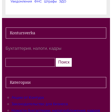
Уведомления
ФНС
Штрафы
ЭДО
Kontursverka
Бухгалтерия, налоги, кадры
П
Поиск
о
и
с
Категории
к
Акции от Контура
Законодательство для бизнеса
Новости бухгалтерии, налогообложения, кадров