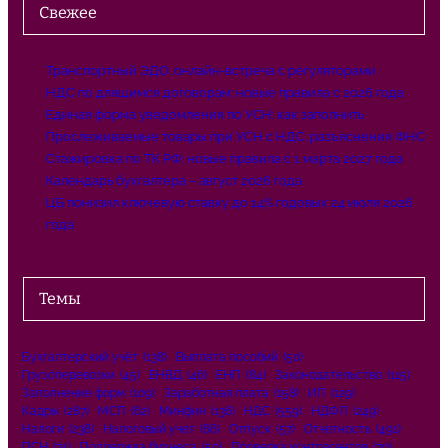
Свежее
Транспортный ЭДО: онлайн-встреча с регуляторами
НДС по длящимся договорам: новые правила с 2026 года
Единая форма уведомления по УСН: как заполнить
Прослеживаемые товары при УСН с НДС: разъяснения ФНС
Стажировка по ТК РФ: новые правила с 1 марта 2027 года
Календарь бухгалтера – август 2026 года
ЦБ понизил ключевую ставку до 14% годовых 24 июля 2026
года
Темы
Бухгалтерский учёт
(138)
Выплата пособий
(50)
Грузоперевозки
(45)
ЕНВД
(46)
ЕНП
(84)
Законодательство
(115)
Заполнение форм
(109)
Заработная плата
(158)
ИП
(129)
Кадры
(287)
МСП
(62)
Минфин
(136)
НДС
(559)
НДФЛ
(249)
Налоги
(238)
Налоговый учет
(66)
Отпуск
(57)
Отчетность
(491)
ПСН
(74)
Поддержка бизнеса
(50)
Проверка контрагентов
(70)