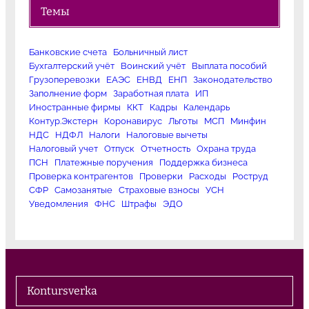
Темы
Банковские счета
Больничный лист
Бухгалтерский учёт
Воинский учёт
Выплата пособий
Грузоперевозки
ЕАЭС
ЕНВД
ЕНП
Законодательство
Заполнение форм
Заработная плата
ИП
Иностранные фирмы
ККТ
Кадры
Календарь
Контур.Экстерн
Коронавирус
Льготы
МСП
Минфин
НДС
НДФЛ
Налоги
Налоговые вычеты
Налоговый учет
Отпуск
Отчетность
Охрана труда
ПСН
Платежные поручения
Поддержка бизнеса
Проверка контрагентов
Проверки
Расходы
Роструд
СФР
Самозанятые
Страховые взносы
УСН
Уведомления
ФНС
Штрафы
ЭДО
Kontursverka