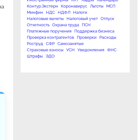
на
Контур.Экстерн
Коронавирус
Льготы
МСП
Минфин
НДС
НДФЛ
Налоги
Налоговые вычеты
Налоговый учет
Отпуск
Отчетность
Охрана труда
ПСН
Платежные поручения
Поддержка бизнеса
Проверка контрагентов
Проверки
Расходы
Роструд
СФР
Самозанятые
Страховые взносы
УСН
Уведомления
ФНС
Штрафы
ЭДО