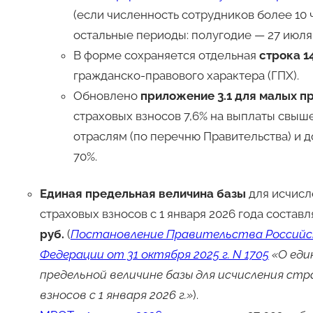
(если численность сотрудников более 10 ч
остальные периоды: полугодие — 27 июля, 
В форме сохраняется отдельная
строка 1
гражданско-правового характера (ГПХ)
.
Обновлено
приложение 3.1 для малых п
страховых взносов 7,6% на выплаты свыше
отраслям (по перечню Правительства) и д
70%
.
Единая предельная
величина базы
для исчисл
страховых взносов с 1 января 2026 года составл
руб.
(
Постановление Правительства Российс
Федерации от 31 октября 2025 г. N 1705
«О еди
предельной величине базы для исчисления стр
взносов с 1 января 2026 г.»
).