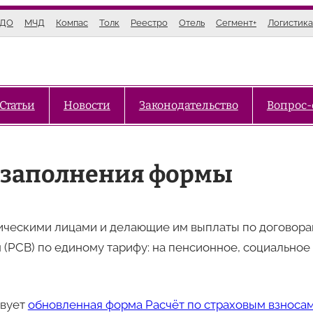
ЭДО
МЧД
Компас
Толк
Реестро
Отель
Сегмент+
Логистика
Статьи
Новости
Законодательство
Вопрос-
ец заполнения формы
зическими лицами и делающие им выплаты по договор
 (РСВ) по единому тарифу: на пенсионное, социальное
твует
обновленная форма Расчёт по страховым взноса