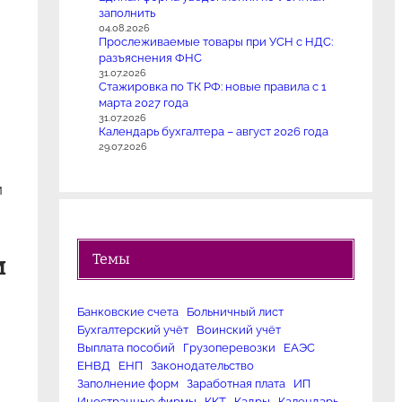
заполнить
04.08.2026
Прослеживаемые товары при УСН с НДС:
разъяснения ФНС
31.07.2026
Стажировка по ТК РФ: новые правила с 1
марта 2027 года
31.07.2026
Календарь бухгалтера – август 2026 года
29.07.2026
м
Темы
м
Банковские счета
Больничный лист
Бухгалтерский учёт
Воинский учёт
Выплата пособий
Грузоперевозки
ЕАЭС
ЕНВД
ЕНП
Законодательство
Заполнение форм
Заработная плата
ИП
Иностранные фирмы
ККТ
Кадры
Календарь