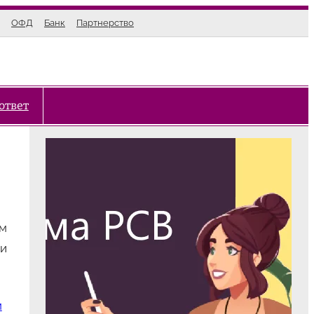
ОФД
Банк
Партнерство
ответ
ам
 и
м