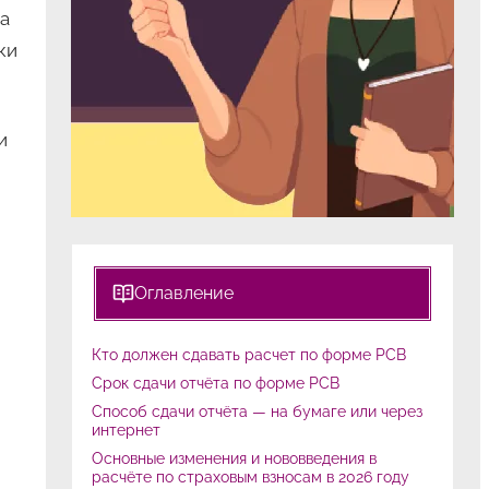
а
ки
и
Оглавление
Кто должен сдавать расчет по форме РСВ
Срок сдачи отчёта по форме РСВ
Способ сдачи отчёта — на бумаге или через
интернет
Основные изменения и нововведения в
расчёте по страховым взносам в 2026 году