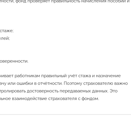
ости, фонд проверяет правильность начисления пособий и
стаже;
елей;
оверенности.
ивает работникам правильный учёт стажа и назначение
ачу или ошибки в отчётности. Поэтому страхователю важно
нтролировать достоверность передаваемых данных. Это
льное взаимодействие страхователя с фондом.