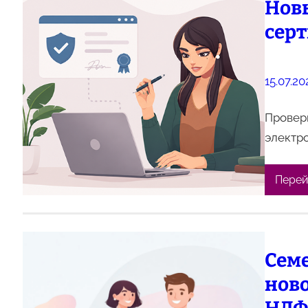
Новы
сер
15.07.20
Проверь
электр
Перей
Сем
ново