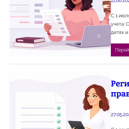
11.06.20
С 1 ию
учета: 
детях и
Перей
Реги
прав
27.05.2