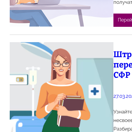
получат
Перей
Штр
пер
СФР
27.03.2
Узнайте
несвое
Разбир