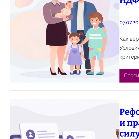
НДФЛ
07.07.2
Как вер
Условия
критери
Перей
Рефо
и пр
силу