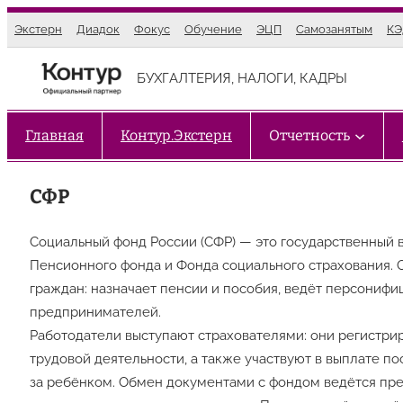
Перейти
Экстерн
Диадок
Фокус
Обучение
ЭЦП
Самозанятым
К
к
содержимому
БУХГАЛТЕРИЯ, НАЛОГИ, КАДРЫ
Главная
Контур.Экстерн
Отчетность
СФР
Социальный фонд России (СФР) — это государственный
Пенсионного фонда и Фонда социального страхования. 
граждан: назначает пенсии и пособия, ведёт персонифи
предпринимателей.
Работодатели выступают страхователями: они регистрир
трудовой деятельности, а также участвуют в выплате п
за ребёнком. Обмен документами с фондом ведётся пре