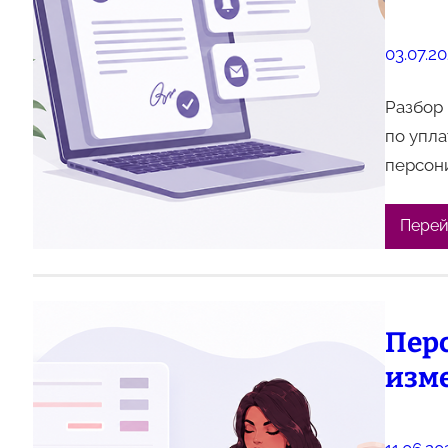
03.07.2
Разбор 
по упла
персон
Перей
Пер
изме