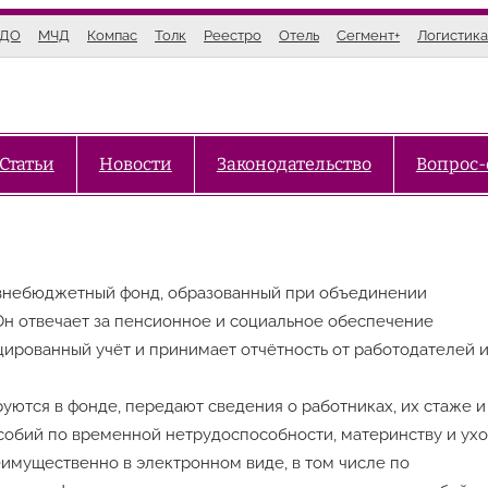
ЭДО
МЧД
Компас
Толк
Реестро
Отель
Сегмент+
Логистика
Статьи
Новости
Законодательство
Вопрос-
 внебюджетный фонд, образованный при объединении
Он отвечает за пенсионное и социальное обеспечение
цированный учёт и принимает отчётность от работодателей 
уются в фонде, передают сведения о работниках, их стаже и
особий по временной нетрудоспособности, материнству и ух
имущественно в электронном виде, в том числе по