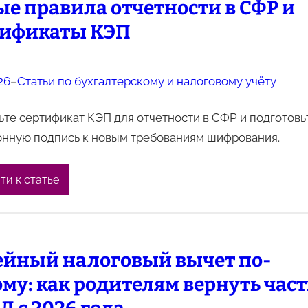
е правила отчетности в СФР и
тификаты КЭП
26
–
Статьи по бухгалтерскому и налоговому учёту
те сертификат КЭП для отчетности в СФР и подготовь
онную подпись к новым требованиям шифрования.
ти к статье
ейный налоговый вычет по-
му: как родителям вернуть част