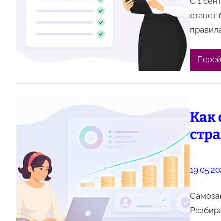
С 1 сен
станет 
правила
Перей
Как 
стр
19.05.2
Самоза
Разбира