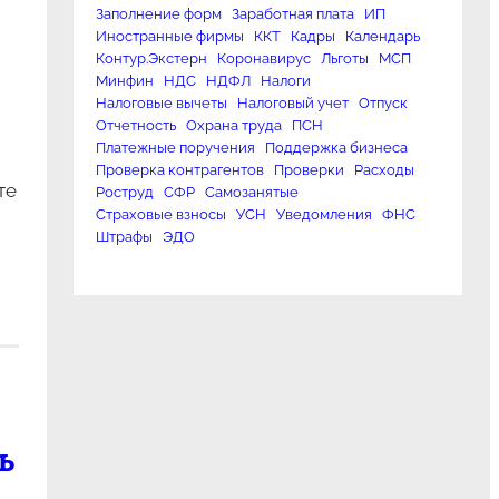
Заполнение форм
Заработная плата
ИП
Иностранные фирмы
ККТ
Кадры
Календарь
Контур.Экстерн
Коронавирус
Льготы
МСП
Минфин
НДС
НДФЛ
Налоги
Налоговые вычеты
Налоговый учет
Отпуск
Отчетность
Охрана труда
ПСН
Платежные поручения
Поддержка бизнеса
Проверка контрагентов
Проверки
Расходы
те
Роструд
СФР
Самозанятые
Страховые взносы
УСН
Уведомления
ФНС
Штрафы
ЭДО
ь