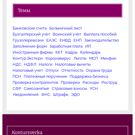
Темы
Банковские счета
Больничный лист
Бухгалтерский учёт
Воинский учёт
Выплата пособий
Грузоперевозки
ЕАЭС
ЕНВД
ЕНП
Законодательство
Заполнение форм
Заработная плата
ИП
Иностранные фирмы
ККТ
Кадры
Календарь
Контур.Экстерн
Коронавирус
Льготы
МСП
Минфин
НДС
НДФЛ
Налоги
Налоговые вычеты
Налоговый учет
Отпуск
Отчетность
Охрана труда
ПСН
Платежные поручения
Поддержка бизнеса
Проверка контрагентов
Проверки
Расходы
Роструд
СФР
Самозанятые
Страховые взносы
УСН
Уведомления
ФНС
Штрафы
ЭДО
Kontursverka