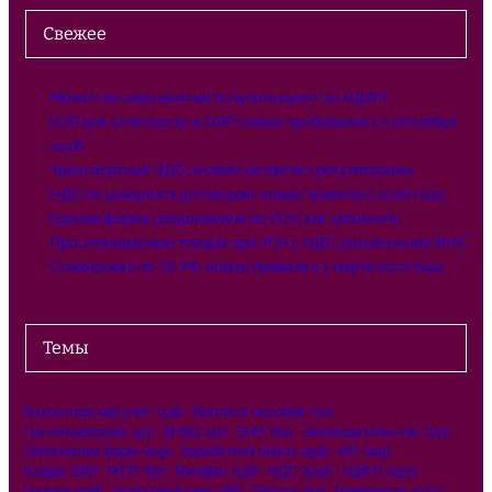
Свежее
Может ли самозанятый получить вычет по НДФЛ
КЭП для отчетности в СФР: новые требования с 1 сентября
2026
Транспортный ЭДО: онлайн-встреча с регуляторами
НДС по длящимся договорам: новые правила с 2026 года
Единая форма уведомления по УСН: как заполнить
Прослеживаемые товары при УСН с НДС: разъяснения ФНС
Стажировка по ТК РФ: новые правила с 1 марта 2027 года
Темы
Бухгалтерский учёт
(138)
Выплата пособий
(50)
Грузоперевозки
(45)
ЕНВД
(46)
ЕНП
(84)
Законодательство
(115)
Заполнение форм
(109)
Заработная плата
(158)
ИП
(129)
Кадры
(287)
МСП
(62)
Минфин
(136)
НДС
(559)
НДФЛ
(250)
Налоги
(238)
Налоговый учет
(66)
Отпуск
(57)
Отчетность
(491)