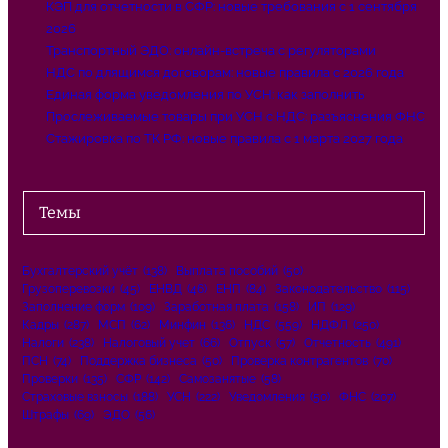
КЭП для отчетности в СФР: новые требования с 1 сентября
2026
Транспортный ЭДО: онлайн-встреча с регуляторами
НДС по длящимся договорам: новые правила с 2026 года
Единая форма уведомления по УСН: как заполнить
Прослеживаемые товары при УСН с НДС: разъяснения ФНС
Стажировка по ТК РФ: новые правила с 1 марта 2027 года
Темы
Бухгалтерский учёт
(138)
Выплата пособий
(50)
Грузоперевозки
(45)
ЕНВД
(46)
ЕНП
(84)
Законодательство
(115)
Заполнение форм
(109)
Заработная плата
(158)
ИП
(129)
Кадры
(287)
МСП
(62)
Минфин
(136)
НДС
(559)
НДФЛ
(250)
Налоги
(238)
Налоговый учет
(66)
Отпуск
(57)
Отчетность
(491)
ПСН
(74)
Поддержка бизнеса
(50)
Проверка контрагентов
(70)
Проверки
(135)
СФР
(142)
Самозанятые
(58)
Страховые взносы
(188)
УСН
(222)
Уведомления
(50)
ФНС
(207)
Штрафы
(69)
ЭДО
(56)