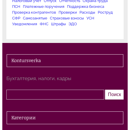
Налоговый учет
Отпуск
Отчетность
Охрана труда
ПСН
Платежные поручения
Поддержка бизнеса
Проверка контрагентов
Проверки
Расходы
Роструд
СФР
Самозанятые
Страховые взносы
УСН
Уведомления
ФНС
Штрафы
ЭДО
Kontursverka
Бухгалтерия, налоги, кадры
П
Поиск
о
и
с
Категории
к