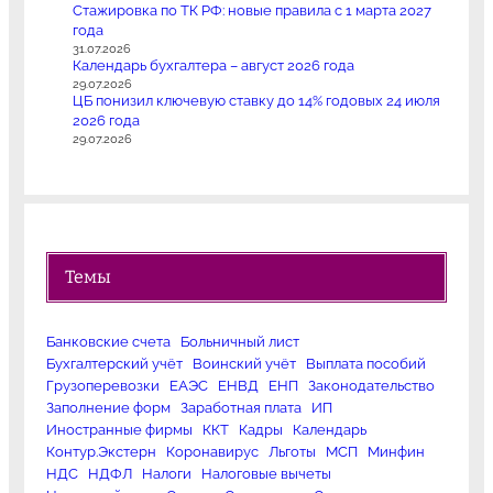
Стажировка по ТК РФ: новые правила с 1 марта 2027
года
31.07.2026
Календарь бухгалтера – август 2026 года
29.07.2026
ЦБ понизил ключевую ставку до 14% годовых 24 июля
2026 года
29.07.2026
Темы
Банковские счета
Больничный лист
Бухгалтерский учёт
Воинский учёт
Выплата пособий
Грузоперевозки
ЕАЭС
ЕНВД
ЕНП
Законодательство
Заполнение форм
Заработная плата
ИП
Иностранные фирмы
ККТ
Кадры
Календарь
Контур.Экстерн
Коронавирус
Льготы
МСП
Минфин
НДС
НДФЛ
Налоги
Налоговые вычеты