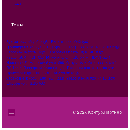
года
Темы
Бухгалтерский учёт
(138)
Выплата пособий
(50)
Грузоперевозки
(45)
ЕНВД
(46)
ЕНП
(84)
Законодательство
(115)
Заполнение форм
(109)
Заработная плата
(158)
ИП
(129)
Кадры
(287)
МСП
(62)
Минфин
(136)
НДС
(559)
НДФЛ
(249)
Налоги
(238)
Налоговый учет
(66)
Отпуск
(57)
Отчетность
(491)
ПСН
(74)
Поддержка бизнеса
(50)
Проверка контрагентов
(70)
Проверки
(135)
СФР
(141)
Самозанятые
(58)
Страховые взносы
(188)
УСН
(222)
Уведомления
(50)
ФНС
(207)
Штрафы
(69)
ЭДО
(56)
© 2025 Контур.Партнер