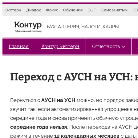
Перейти
Экстерн
Диадок
Фокус
Обучение
ЭЦП
Самозанятым
К
к
содержимому
БУХГАЛТЕРИЯ, НАЛОГИ, КАДРЫ
Главная
Контур.Экстерн
Отчетность
Переход с АУСН на УСН:
Вернуться с
АУСН на УСН
можно, но порядок зави
звучит так: если автоматизированная упрощенка н
середине года и снова применять обычную упроще
середине года нельзя
. После перехода на АУСН д
режим в течение
12 календарных месяцев
с даты