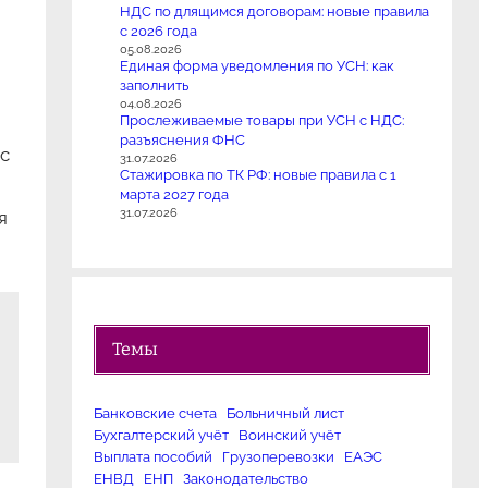
НДС по длящимся договорам: новые правила
с 2026 года
05.08.2026
Единая форма уведомления по УСН: как
заполнить
04.08.2026
Прослеживаемые товары при УСН с НДС:
разъяснения ФНС
 с
31.07.2026
Стажировка по ТК РФ: новые правила с 1
марта 2027 года
31.07.2026
я
Темы
Банковские счета
Больничный лист
Бухгалтерский учёт
Воинский учёт
Выплата пособий
Грузоперевозки
ЕАЭС
ЕНВД
ЕНП
Законодательство