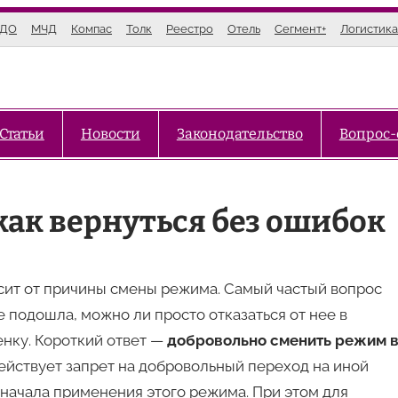
ЭДО
МЧД
Компас
Толк
Реестро
Отель
Сегмент+
Логистика
Статьи
Новости
Законодательство
Вопрос-
 как вернуться без ошибок
сит от причины смены режима. Самый частый вопрос
е подошла, можно ли просто отказаться от нее в
нку. Короткий ответ —
добровольно сменить режим 
ействует запрет на добровольный переход на иной
 начала применения этого режима. При этом для