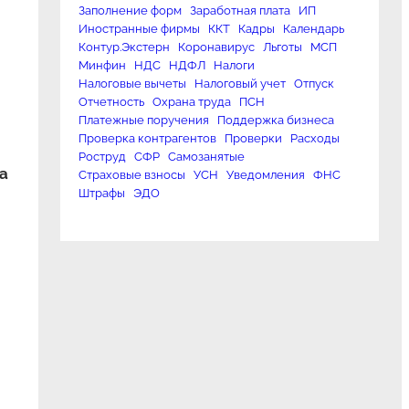
Заполнение форм
Заработная плата
ИП
Иностранные фирмы
ККТ
Кадры
Календарь
Контур.Экстерн
Коронавирус
Льготы
МСП
Минфин
НДС
НДФЛ
Налоги
Налоговые вычеты
Налоговый учет
Отпуск
Отчетность
Охрана труда
ПСН
Платежные поручения
Поддержка бизнеса
Проверка контрагентов
Проверки
Расходы
Роструд
СФР
Самозанятые
а
Страховые взносы
УСН
Уведомления
ФНС
Штрафы
ЭДО