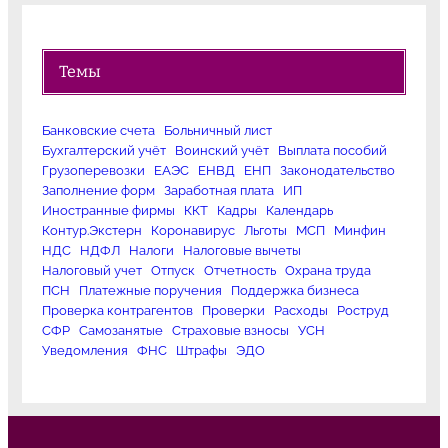
Темы
Банковские счета
Больничный лист
Бухгалтерский учёт
Воинский учёт
Выплата пособий
Грузоперевозки
ЕАЭС
ЕНВД
ЕНП
Законодательство
Заполнение форм
Заработная плата
ИП
Иностранные фирмы
ККТ
Кадры
Календарь
Контур.Экстерн
Коронавирус
Льготы
МСП
Минфин
НДС
НДФЛ
Налоги
Налоговые вычеты
Налоговый учет
Отпуск
Отчетность
Охрана труда
ПСН
Платежные поручения
Поддержка бизнеса
Проверка контрагентов
Проверки
Расходы
Роструд
СФР
Самозанятые
Страховые взносы
УСН
Уведомления
ФНС
Штрафы
ЭДО