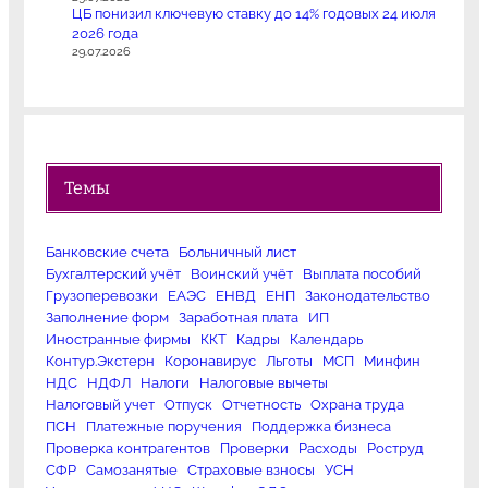
ЦБ понизил ключевую ставку до 14% годовых 24 июля
2026 года
29.07.2026
Темы
Банковские счета
Больничный лист
Бухгалтерский учёт
Воинский учёт
Выплата пособий
Грузоперевозки
ЕАЭС
ЕНВД
ЕНП
Законодательство
Заполнение форм
Заработная плата
ИП
Иностранные фирмы
ККТ
Кадры
Календарь
Контур.Экстерн
Коронавирус
Льготы
МСП
Минфин
НДС
НДФЛ
Налоги
Налоговые вычеты
Налоговый учет
Отпуск
Отчетность
Охрана труда
ПСН
Платежные поручения
Поддержка бизнеса
Проверка контрагентов
Проверки
Расходы
Роструд
СФР
Самозанятые
Страховые взносы
УСН