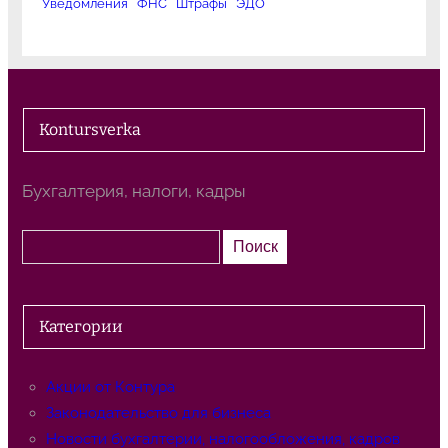
Уведомления
ФНС
Штрафы
ЭДО
Kontursverka
Бухгалтерия, налоги, кадры
П
Поиск
о
и
с
Категории
к
Акции от Контура
Законодательство для бизнеса
Новости бухгалтерии, налогообложения, кадров