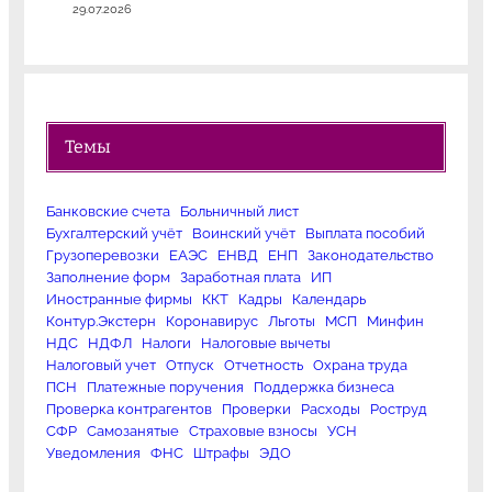
29.07.2026
Темы
Банковские счета
Больничный лист
Бухгалтерский учёт
Воинский учёт
Выплата пособий
Грузоперевозки
ЕАЭС
ЕНВД
ЕНП
Законодательство
Заполнение форм
Заработная плата
ИП
Иностранные фирмы
ККТ
Кадры
Календарь
Контур.Экстерн
Коронавирус
Льготы
МСП
Минфин
НДС
НДФЛ
Налоги
Налоговые вычеты
Налоговый учет
Отпуск
Отчетность
Охрана труда
ПСН
Платежные поручения
Поддержка бизнеса
Проверка контрагентов
Проверки
Расходы
Роструд
СФР
Самозанятые
Страховые взносы
УСН
Уведомления
ФНС
Штрафы
ЭДО