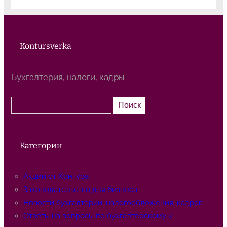
Kontursverka
Бухгалтерия, налоги, кадры
П
Поиск
о
и
с
Категории
к
Акции от Контура
Законодательство для бизнеса
Новости бухгалтерии, налогообложения, кадров
Ответы на вопросы по бухгалтерскому и