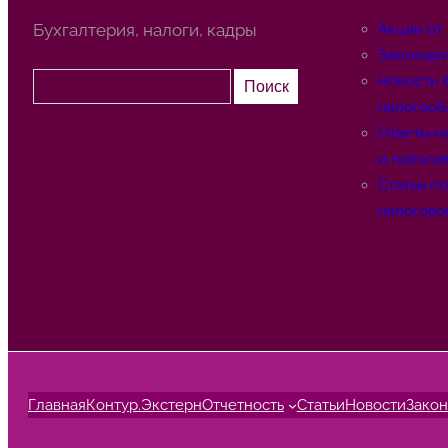
Бухгалтерия, налоги, кадры
Акции от
Законода
П
Новости 
Поиск
о
налогооб
и
Ответы н
с
и налого
к
Статьи п
налогово
Главная
Контур.Экстерн
Отчетность
Статьи
Новости
Закон