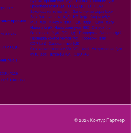
Бухгалтерский учёт
(138)
Выплата пособий
(50)
Грузоперевозки
(45)
ЕНВД
(46)
ЕНП
(84)
треча с
Законодательство
(115)
Заполнение форм
(109)
Заработная плата
(158)
ИП
(129)
Кадры
(287)
новые правила
МСП
(62)
Минфин
(136)
НДС
(559)
НДФЛ
(249)
Налоги
(238)
Налоговый учет
(66)
Отпуск
(57)
Отчетность
(491)
ПСН
(74)
Поддержка бизнеса
(50)
 УСН: как
Проверка контрагентов
(70)
Проверки
(135)
СФР
(141)
Самозанятые
(58)
СН с НДС:
Страховые взносы
(188)
УСН
(222)
Уведомления
(50)
ФНС
(207)
Штрафы
(69)
ЭДО
(56)
авила с 1
 2026 года
о 14% годовых
© 2025 Контур.Партнер