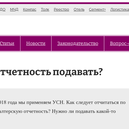
ЭДО
МЧД
Компас
Толк
Реестро
Отель
Сегмент+
Логистика
Статьи
Новости
Законодательство
Вопрос-
отчетность подавать?
18 года мы применяем УСН. Как следует отчитаться по
алтерскую отчетность? Нужно ли подавать какой-то