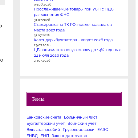
04.08.2026
Прослеживаемые товары при УСН с НДС:
разъяснения ФНС
31.07.2026
Стажировка по ТК РФ: новые правила с 1
о
марта 2027 года
31.07.2026
Календарь бухгалтера – август 2026 года
29.07.2026
ЦБ понизил ключевую ставку до 14% годовых
24 июля 2026 года
ую
29.07.2026
Темы
Банковские счета
Больничный лист
Бухгалтерский учёт
Воинский учёт
Выплата пособий
Грузоперевозки
ЕАЭС
ЕНВД
ЕНП
Законодательство