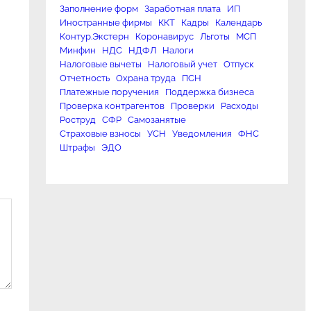
Заполнение форм
Заработная плата
ИП
Иностранные фирмы
ККТ
Кадры
Календарь
Контур.Экстерн
Коронавирус
Льготы
МСП
Минфин
НДС
НДФЛ
Налоги
Налоговые вычеты
Налоговый учет
Отпуск
Отчетность
Охрана труда
ПСН
Платежные поручения
Поддержка бизнеса
Проверка контрагентов
Проверки
Расходы
Роструд
СФР
Самозанятые
Страховые взносы
УСН
Уведомления
ФНС
Штрафы
ЭДО