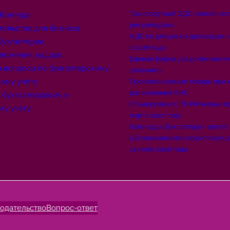
Транспортный ЭДО: онлайн-вс
 Контура
регуляторами
тельство для бизнеса
НДС по длящимся договорам: 
бухгалтерии,
с 2026 года
ложения, кадров
Единая форма уведомления по
а вопросы по бухгалтерскому
заполнить
вому учёту
Прослеживаемые товары при У
разъяснения ФНС
о бухгалтерскому и
Стажировка по ТК РФ: новые пр
му учёту
марта 2027 года
Календарь бухгалтера – август
ЦБ понизил ключевую ставку д
24 июля 2026 года
одательство
Вопрос-ответ