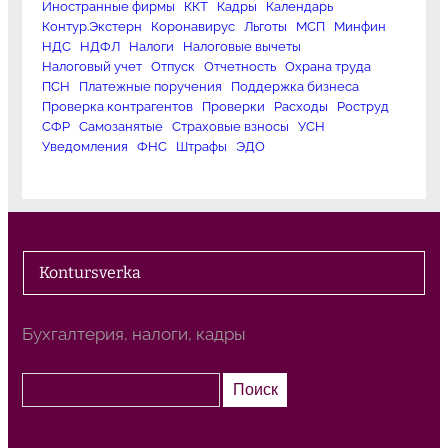
Иностранные фирмы
ККТ
Кадры
Календарь
Контур.Экстерн
Коронавирус
Льготы
МСП
Минфин
НДС
НДФЛ
Налоги
Налоговые вычеты
Налоговый учет
Отпуск
Отчетность
Охрана труда
ПСН
Платежные поручения
Поддержка бизнеса
Проверка контрагентов
Проверки
Расходы
Роструд
СФР
Самозанятые
Страховые взносы
УСН
Уведомления
ФНС
Штрафы
ЭДО
Kontursverka
Бухгалтерия, налоги, кадры
П
Поиск
о
и