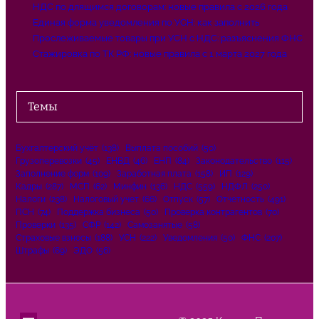
НДС по длящимся договорам: новые правила с 2026 года
Единая форма уведомления по УСН: как заполнить
Прослеживаемые товары при УСН с НДС: разъяснения ФНС
Стажировка по ТК РФ: новые правила с 1 марта 2027 года
Темы
Бухгалтерский учёт
(138)
Выплата пособий
(50)
Грузоперевозки
(45)
ЕНВД
(46)
ЕНП
(84)
Законодательство
(115)
Заполнение форм
(109)
Заработная плата
(158)
ИП
(129)
Кадры
(287)
МСП
(62)
Минфин
(136)
НДС
(559)
НДФЛ
(250)
Налоги
(238)
Налоговый учет
(66)
Отпуск
(57)
Отчетность
(491)
ПСН
(74)
Поддержка бизнеса
(50)
Проверка контрагентов
(70)
Проверки
(135)
СФР
(142)
Самозанятые
(58)
Страховые взносы
(188)
УСН
(222)
Уведомления
(50)
ФНС
(207)
Штрафы
(69)
ЭДО
(56)