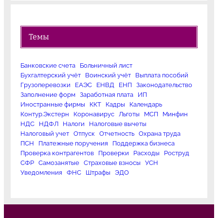
Темы
Банковские счета
Больничный лист
Бухгалтерский учёт
Воинский учёт
Выплата пособий
Грузоперевозки
ЕАЭС
ЕНВД
ЕНП
Законодательство
Заполнение форм
Заработная плата
ИП
Иностранные фирмы
ККТ
Кадры
Календарь
Контур.Экстерн
Коронавирус
Льготы
МСП
Минфин
НДС
НДФЛ
Налоги
Налоговые вычеты
Налоговый учет
Отпуск
Отчетность
Охрана труда
ПСН
Платежные поручения
Поддержка бизнеса
Проверка контрагентов
Проверки
Расходы
Роструд
СФР
Самозанятые
Страховые взносы
УСН
Уведомления
ФНС
Штрафы
ЭДО