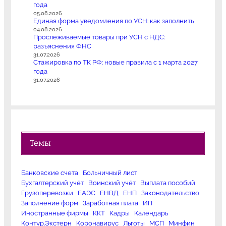
года
05.08.2026
Единая форма уведомления по УСН: как заполнить
04.08.2026
Прослеживаемые товары при УСН с НДС:
разъяснения ФНС
31.07.2026
Стажировка по ТК РФ: новые правила с 1 марта 2027
года
31.07.2026
Темы
Банковские счета
Больничный лист
Бухгалтерский учёт
Воинский учёт
Выплата пособий
Грузоперевозки
ЕАЭС
ЕНВД
ЕНП
Законодательство
Заполнение форм
Заработная плата
ИП
Иностранные фирмы
ККТ
Кадры
Календарь
Контур.Экстерн
Коронавирус
Льготы
МСП
Минфин