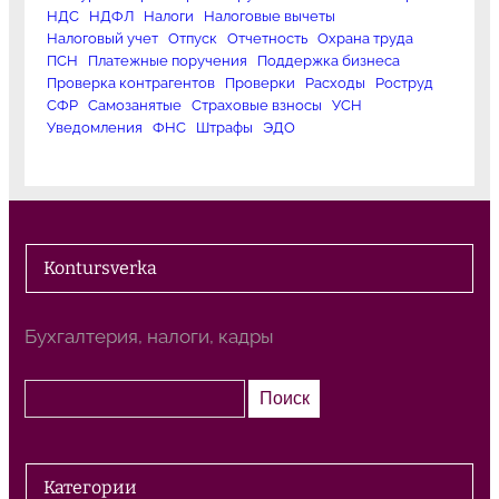
НДС
НДФЛ
Налоги
Налоговые вычеты
Налоговый учет
Отпуск
Отчетность
Охрана труда
ПСН
Платежные поручения
Поддержка бизнеса
Проверка контрагентов
Проверки
Расходы
Роструд
СФР
Самозанятые
Страховые взносы
УСН
Уведомления
ФНС
Штрафы
ЭДО
Kontursverka
Бухгалтерия, налоги, кадры
П
Поиск
о
и
с
Категории