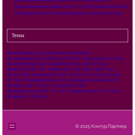
Прослеживаемые товары при УСН с НДС: разъяснения ФНС
Стажировка по ТК РФ: новые правила с 1 марта 2027 года
Темы
Бухгалтерский учёт
(138)
Выплата пособий
(50)
Грузоперевозки
(45)
ЕНВД
(46)
ЕНП
(84)
Законодательство
(115)
Заполнение форм
(109)
Заработная плата
(158)
ИП
(129)
Кадры
(287)
МСП
(62)
Минфин
(136)
НДС
(559)
НДФЛ
(250)
Налоги
(238)
Налоговый учет
(66)
Отпуск
(57)
Отчетность
(491)
ПСН
(74)
Поддержка бизнеса
(50)
Проверка контрагентов
(70)
Проверки
(135)
СФР
(142)
Самозанятые
(58)
Страховые взносы
(188)
УСН
(222)
Уведомления
(50)
ФНС
(207)
Штрафы
(69)
ЭДО
(56)
© 2025 Контур.Партнер