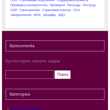
ПСН
Платежные поручения
Поддержка бизнеса
Проверка контрагентов
Проверки
Расходы
Роструд
СФР
Самозанятые
Страховые взносы
УСН
Уведомления
ФНС
Штрафы
ЭДО
Kontursverka
Бухгалтерия, налоги, кадры
П
Поиск
о
и
с
Категории
к
Акции от Контура