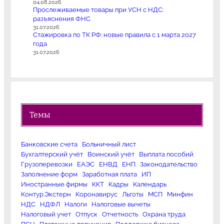
04.08.2026
Прослеживаемые товары при УСН с НДС:
разъяснения ФНС
31.07.2026
Стажировка по ТК РФ: новые правила с 1 марта 2027
года
31.07.2026
Темы
Банковские счета
Больничный лист
Бухгалтерский учёт
Воинский учёт
Выплата пособий
Грузоперевозки
ЕАЭС
ЕНВД
ЕНП
Законодательство
Заполнение форм
Заработная плата
ИП
Иностранные фирмы
ККТ
Кадры
Календарь
Контур.Экстерн
Коронавирус
Льготы
МСП
Минфин
НДС
НДФЛ
Налоги
Налоговые вычеты
Налоговый учет
Отпуск
Отчетность
Охрана труда