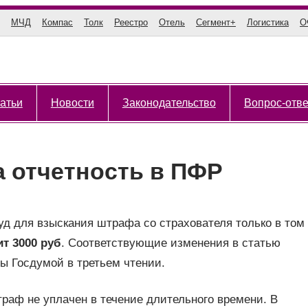
МЧД
Компас
Толк
Реестро
Отель
Сегмент+
Логистика
О
атьи
Новости
Законодательство
Вопрос-отве
а отчетность в ПФР
уд для взыскания штрафа со страхователя только в том
т 3000 руб
. Соответствующие изменения в статью
ы Госдумой в третьем чтении.
раф не уплачен в течение длительного времени. В