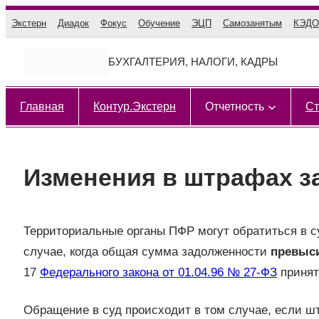
Перейти
Экстерн
Диадок
Фокус
Обучение
ЭЦП
Самозанятым
КЭДО
к
содержимому
БУХГАЛТЕРИЯ, НАЛОГИ, КАДРЫ
Главная
Контур.Экстерн
Отчетность
Ст
Изменения в штрафах з
Территориальные органы ПФР могут обратиться в с
случае, когда общая сумма задолженности
превыси
17
Федерального закона от 01.04.96 № 27-ФЗ
принят
Обращение в суд происходит в том случае, если шт