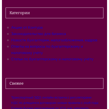
и
с
Категории
к
Акции от Контура
Законодательство для бизнеса
Новости бухгалтерии, налогообложения, кадров
Ответы на вопросы по бухгалтерскому и
налоговому учёту
Статьи по бухгалтерскому и налоговому учёту
Свежее
Транспортный ЭДО: онлайн-встреча с регуляторами
НДС по длящимся договорам: новые правила с 2026 года
Единая форма уведомления по УСН: как заполнить