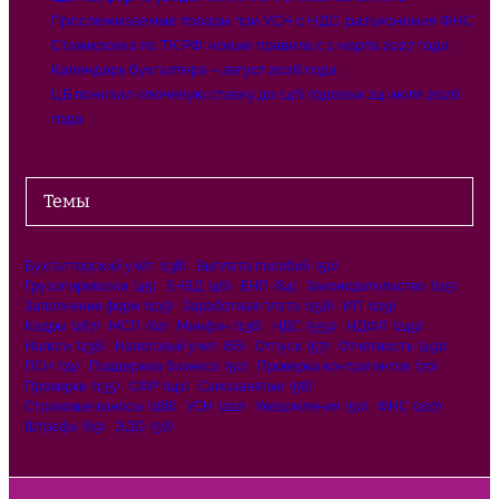
Прослеживаемые товары при УСН с НДС: разъяснения ФНС
Стажировка по ТК РФ: новые правила с 1 марта 2027 года
Календарь бухгалтера – август 2026 года
ЦБ понизил ключевую ставку до 14% годовых 24 июля 2026
года
Темы
Бухгалтерский учёт
(138)
Выплата пособий
(50)
Грузоперевозки
(45)
ЕНВД
(46)
ЕНП
(84)
Законодательство
(115)
Заполнение форм
(109)
Заработная плата
(158)
ИП
(129)
Кадры
(287)
МСП
(62)
Минфин
(136)
НДС
(559)
НДФЛ
(249)
Налоги
(238)
Налоговый учет
(66)
Отпуск
(57)
Отчетность
(491)
ПСН
(74)
Поддержка бизнеса
(50)
Проверка контрагентов
(70)
Проверки
(135)
СФР
(141)
Самозанятые
(58)
Страховые взносы
(188)
УСН
(222)
Уведомления
(50)
ФНС
(207)
Штрафы
(69)
ЭДО
(56)