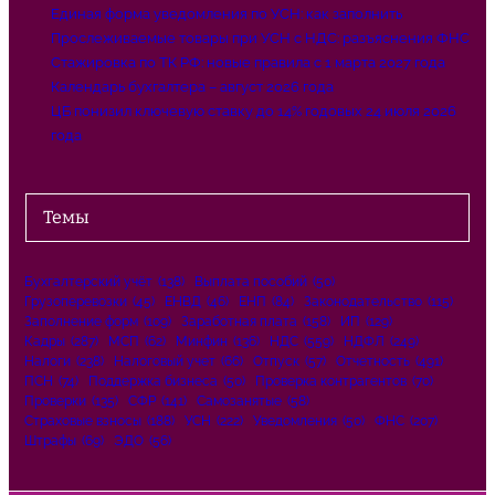
Единая форма уведомления по УСН: как заполнить
Прослеживаемые товары при УСН с НДС: разъяснения ФНС
Стажировка по ТК РФ: новые правила с 1 марта 2027 года
Календарь бухгалтера – август 2026 года
ЦБ понизил ключевую ставку до 14% годовых 24 июля 2026
года
Темы
Бухгалтерский учёт
(138)
Выплата пособий
(50)
Грузоперевозки
(45)
ЕНВД
(46)
ЕНП
(84)
Законодательство
(115)
Заполнение форм
(109)
Заработная плата
(158)
ИП
(129)
Кадры
(287)
МСП
(62)
Минфин
(136)
НДС
(559)
НДФЛ
(249)
Налоги
(238)
Налоговый учет
(66)
Отпуск
(57)
Отчетность
(491)
ПСН
(74)
Поддержка бизнеса
(50)
Проверка контрагентов
(70)
Проверки
(135)
СФР
(141)
Самозанятые
(58)
Страховые взносы
(188)
УСН
(222)
Уведомления
(50)
ФНС
(207)
Штрафы
(69)
ЭДО
(56)