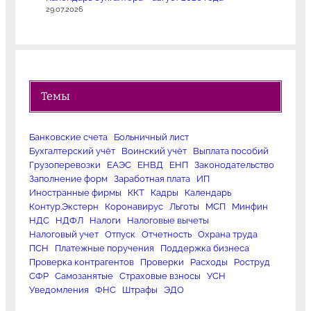
29.07.2026
Темы
Банковские счета
Больничный лист
Бухгалтерский учёт
Воинский учёт
Выплата пособий
Грузоперевозки
ЕАЭС
ЕНВД
ЕНП
Законодательство
Заполнение форм
Заработная плата
ИП
Иностранные фирмы
ККТ
Кадры
Календарь
Контур.Экстерн
Коронавирус
Льготы
МСП
Минфин
НДС
НДФЛ
Налоги
Налоговые вычеты
Налоговый учет
Отпуск
Отчетность
Охрана труда
ПСН
Платежные поручения
Поддержка бизнеса
Проверка контрагентов
Проверки
Расходы
Роструд
СФР
Самозанятые
Страховые взносы
УСН
Уведомления
ФНС
Штрафы
ЭДО