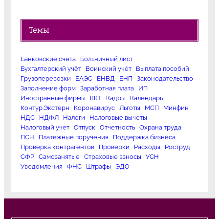
Темы
Банковские счета
Больничный лист
Бухгалтерский учёт
Воинский учёт
Выплата пособий
Грузоперевозки
ЕАЭС
ЕНВД
ЕНП
Законодательство
Заполнение форм
Заработная плата
ИП
Иностранные фирмы
ККТ
Кадры
Календарь
Контур.Экстерн
Коронавирус
Льготы
МСП
Минфин
НДС
НДФЛ
Налоги
Налоговые вычеты
Налоговый учет
Отпуск
Отчетность
Охрана труда
ПСН
Платежные поручения
Поддержка бизнеса
Проверка контрагентов
Проверки
Расходы
Роструд
СФР
Самозанятые
Страховые взносы
УСН
Уведомления
ФНС
Штрафы
ЭДО