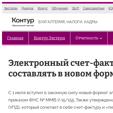
Перейти
Экстерн
Диадок
Фокус
Обучение
ЭЦП
Самозанятым
К
к
содержимому
БУХГАЛТЕРИЯ, НАЛОГИ, КАДРЫ
Главная
Контур.Экстерн
Отчетность
Электронный счет-фак
составлять в новом фор
С 1 июля вступил в законную силу новый формат 
приказом ФНС № ММВ-7-15/155. Также утверждена
(УПД), который сочетает в себе счет-фактуру и «