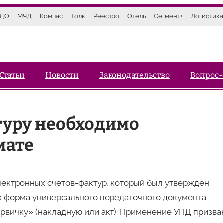
ЭДО
МЧД
Компас
Толк
Реестро
Отель
Сегмент+
Логистика
Статьи
Новости
Законодательство
Вопрос-
туру необходимо
мате
электронных счетов-фактур, который был утвержден
 форма универсального передаточного документа
первичку» (накладную или акт). Применение УПД призва