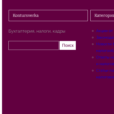
Kontursverka
Категори
Бухгалтерия, налоги, кадры
Акции от
Законода
П
Новости 
Поиск
о
налогооб
и
Ответы н
с
и налого
к
Статьи п
налогово