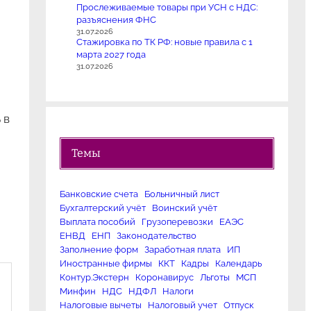
Прослеживаемые товары при УСН с НДС:
разъяснения ФНС
31.07.2026
Стажировка по ТК РФ: новые правила с 1
марта 2027 года
31.07.2026
 в
Темы
Банковские счета
Больничный лист
Бухгалтерский учёт
Воинский учёт
Выплата пособий
Грузоперевозки
ЕАЭС
ЕНВД
ЕНП
Законодательство
Заполнение форм
Заработная плата
ИП
Иностранные фирмы
ККТ
Кадры
Календарь
Контур.Экстерн
Коронавирус
Льготы
МСП
Минфин
НДС
НДФЛ
Налоги
Налоговые вычеты
Налоговый учет
Отпуск