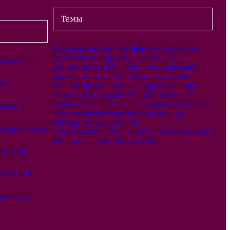
Темы
Бухгалтерский учёт
(138)
Выплата пособий
(50)
Грузоперевозки
(45)
ЕНВД
(46)
ЕНП
(84)
ь вычет по
Законодательство
(115)
Заполнение форм
(109)
Заработная плата
(158)
ИП
(129)
Кадры
(287)
вые
МСП
(62)
Минфин
(136)
НДС
(559)
НДФЛ
(250)
Налоги
(238)
Налоговый учет
(66)
Отпуск
(57)
Отчетность
(491)
ПСН
(74)
Поддержка бизнеса
(50)
треча с
Проверка контрагентов
(70)
Проверки
(135)
СФР
(142)
Самозанятые
(58)
новые правила
Страховые взносы
(188)
УСН
(222)
Уведомления
(50)
ФНС
(207)
Штрафы
(69)
ЭДО
(56)
 УСН: как
СН с НДС:
авила с 1