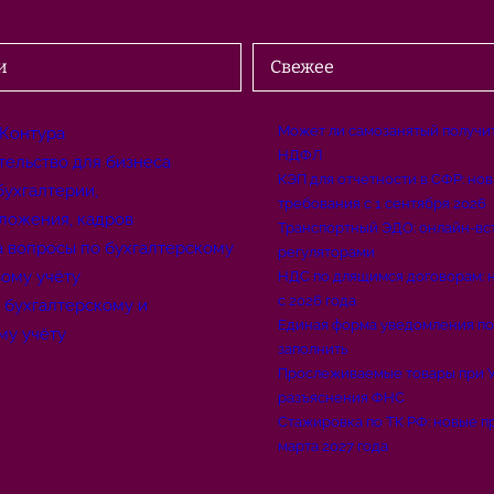
и
Свежее
Может ли самозанятый получит
 Контура
НДФЛ
тельство для бизнеса
КЭП для отчетности в СФР: но
бухгалтерии,
требования с 1 сентября 2026
ложения, кадров
Транспортный ЭДО: онлайн-вс
а вопросы по бухгалтерскому
регуляторами
вому учёту
НДС по длящимся договорам: 
с 2026 года
о бухгалтерскому и
Единая форма уведомления по
му учёту
заполнить
Прослеживаемые товары при У
разъяснения ФНС
Стажировка по ТК РФ: новые пр
марта 2027 года