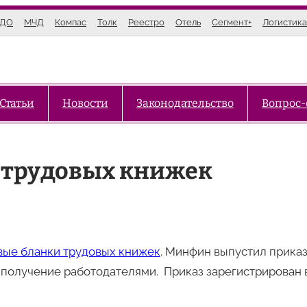
ЭДО
МЧД
Компас
Толк
Реестро
Отель
Сегмент+
Логистика
Статьи
Новости
Законодательство
Вопрос-
 трудовых книжек
вые бланки трудовых книжек
. Минфин выпустил прика
и получение работодателями. Приказ зарегистрирован 