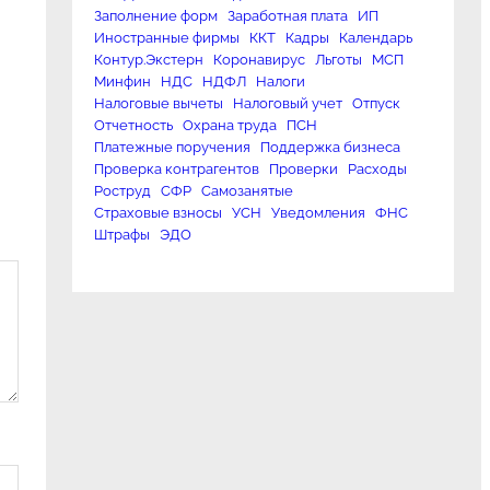
Заполнение форм
Заработная плата
ИП
Иностранные фирмы
ККТ
Кадры
Календарь
Контур.Экстерн
Коронавирус
Льготы
МСП
Минфин
НДС
НДФЛ
Налоги
Налоговые вычеты
Налоговый учет
Отпуск
Отчетность
Охрана труда
ПСН
Платежные поручения
Поддержка бизнеса
Проверка контрагентов
Проверки
Расходы
Роструд
СФР
Самозанятые
Страховые взносы
УСН
Уведомления
ФНС
Штрафы
ЭДО