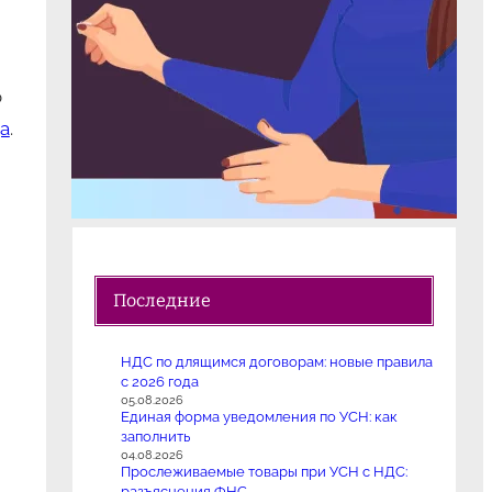
о
да
.
Последние
НДС по длящимся договорам: новые правила
с 2026 года
05.08.2026
Единая форма уведомления по УСН: как
заполнить
04.08.2026
Прослеживаемые товары при УСН с НДС:
разъяснения ФНС