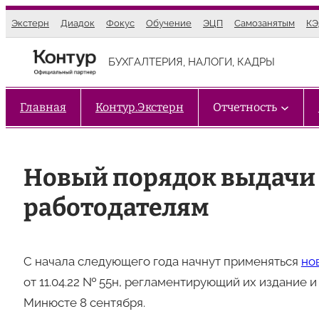
Перейти
Экстерн
Диадок
Фокус
Обучение
ЭЦП
Самозанятым
К
к
содержимому
БУХГАЛТЕРИЯ, НАЛОГИ, КАДРЫ
Главная
Контур.Экстерн
Отчетность
Новый порядок выдачи
работодателям
С начала следующего года начнут применяться
но
от 11.04.22 № 55н, регламентирующий их издание 
Минюсте 8 сентября.