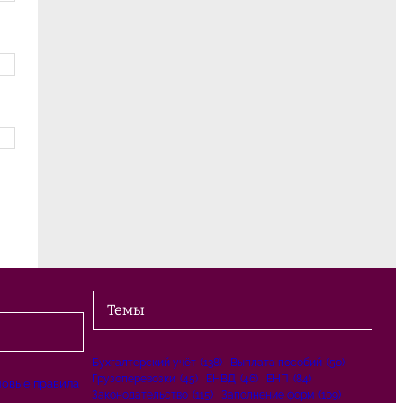
Темы
Бухгалтерский учёт
(138)
Выплата пособий
(50)
Грузоперевозки
(45)
ЕНВД
(46)
ЕНП
(84)
новые правила
Законодательство
(115)
Заполнение форм
(109)