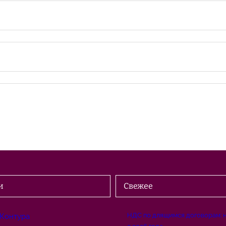
и
Свежее
НДС по длящимся договорам: 
 Контура