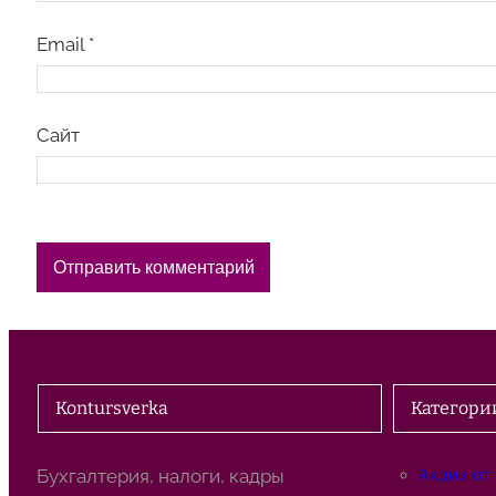
Email
*
Сайт
Kontursverka
Категори
Бухгалтерия, налоги, кадры
Акции от