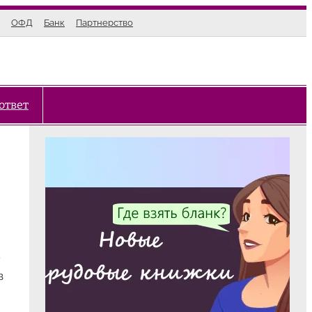
ОФД
Банк
Партнерство
ответ
з
в