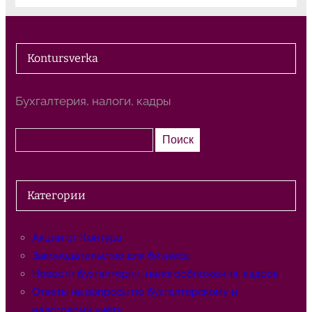
Kontursverka
Бухгалтерия, налоги, кадры
П
Поиск
о
и
с
Категории
к
Акции от Контура
Законодательство для бизнеса
Новости бухгалтерии, налогообложения, кадров
Ответы на вопросы по бухгалтерскому и
налоговому учёту