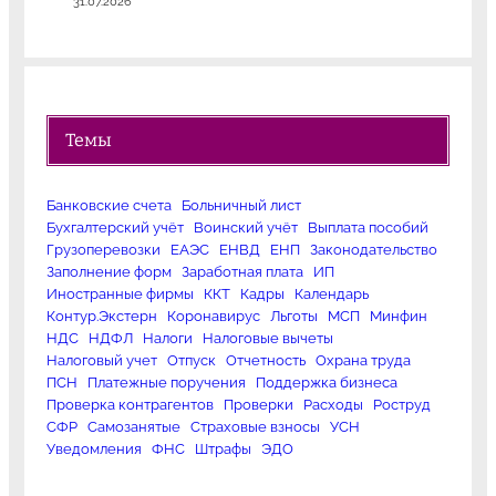
31.07.2026
Темы
Банковские счета
Больничный лист
Бухгалтерский учёт
Воинский учёт
Выплата пособий
Грузоперевозки
ЕАЭС
ЕНВД
ЕНП
Законодательство
Заполнение форм
Заработная плата
ИП
Иностранные фирмы
ККТ
Кадры
Календарь
Контур.Экстерн
Коронавирус
Льготы
МСП
Минфин
НДС
НДФЛ
Налоги
Налоговые вычеты
Налоговый учет
Отпуск
Отчетность
Охрана труда
ПСН
Платежные поручения
Поддержка бизнеса
Проверка контрагентов
Проверки
Расходы
Роструд
СФР
Самозанятые
Страховые взносы
УСН
Уведомления
ФНС
Штрафы
ЭДО