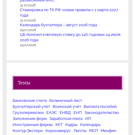
разъяснения ФНС
31.07.2026
Стажировка по ТК РФ: новые правила с 1 марта 2027
года
31.07.2026
Календарь бухгалтера – август 2026 года
29.07.2026
ЦБ понизил ключевую ставку до 14% годовых 24 июля
2026 года
29.07.2026
Темы
Банковские счета
Больничный лист
Бухгалтерский учёт
Воинский учёт
Выплата пособий
Грузоперевозки
ЕАЭС
ЕНВД
ЕНП
Законодательство
Заполнение форм
Заработная плата
ИП
Иностранные фирмы
ККТ
Кадры
Календарь
Контур.Экстерн
Коронавирус
Льготы
МСП
Минфин