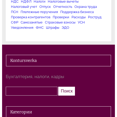
НДС
НДФЛ
Налоги
Налоговые вычеты
Налоговый учет
Отпуск
Отчетность
Охрана труда
ПСН
Платежные поручения
Поддержка бизнеса
Проверка контрагентов
Проверки
Расходы
Роструд
СФР
Самозанятые
Страховые взносы
УСН
Уведомления
ФНС
Штрафы
ЭДО
Kontursverka
Бухгалтерия, налоги, кадры
П
Поиск
о
и
с
Категории
к