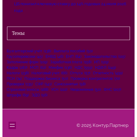
ЦБ понизил ключевую ставку до 14% годовых 24 июля 2026
года
Темы
Бухгалтерский учёт
(138)
Выплата пособий
(50)
Грузоперевозки
(45)
ЕНВД
(46)
ЕНП
(84)
Законодательство
(115)
Заполнение форм
(109)
Заработная плата
(158)
ИП
(129)
Кадры
(287)
МСП
(62)
Минфин
(136)
НДС
(559)
НДФЛ
(249)
Налоги
(238)
Налоговый учет
(66)
Отпуск
(57)
Отчетность
(491)
ПСН
(74)
Поддержка бизнеса
(50)
Проверка контрагентов
(70)
Проверки
(135)
СФР
(141)
Самозанятые
(58)
Страховые взносы
(188)
УСН
(222)
Уведомления
(50)
ФНС
(207)
Штрафы
(69)
ЭДО
(56)
© 2025 Контур.Партнер