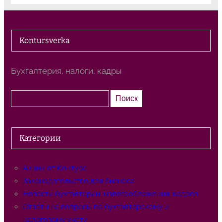
Kontursverka
Бухгалтерия, налоги, кадры
П
Поиск
о
и
с
Категории
к
Акции от Контура
Законодательство для бизнеса
Новости бухгалтерии, налогообложения, кадров
Ответы на вопросы по бухгалтерскому и
налоговому учёту