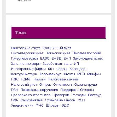
Темы
Банковские счета
Больничный лист
Бухгалтерский учёт
Воинский учёт
Выплата пособий
Грузоперевозки
ЕАЭС
ЕНВД
ЕНП
Законодательство
Заполнение форм
Заработная плата
ИП
Иностранные фирмы
ККТ
Кадры
Календарь
Контур.Экстерн
Коронавирус
Льготы
МСП
Минфин
НДС
НДФЛ
Налоги
Налоговые вычеты
Налоговый учет
Отпуск
Отчетность
Охрана труда
ПСН
Платежные поручения
Поддержка бизнеса
Проверка контрагентов
Проверки
Расходы
Роструд
СФР
Самозанятые
Страховые взносы
УСН
Уведомления
ФНС
Штрафы
ЭДО