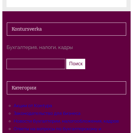
Kontursverka
Бухгалтерия, налоги, кадры
П
Поиск
о
и
с
Категории
к
Акции от Контура
Законодательство для бизнеса
Новости бухгалтерии, налогообложения, кадров
Ответы на вопросы по бухгалтерскому и