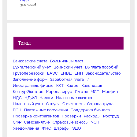
31.07.2026
Темы
Банковские счета
Больничный лист
Бухгалтерский учёт
Воинский учёт
Выплата пособий
Грузоперевозки
ЕАЭС
ЕНВД
ЕНП
Законодательство
Заполнение форм
Заработная плата
ИП
Иностранные фирмы
ККТ
Кадры
Календарь
Контур.Экстерн
Коронавирус
Льготы
МСП
Минфин
НДС
НДФЛ
Налоги
Налоговые вычеты
Налоговый учет
Отпуск
Отчетность
Охрана труда
ПСН
Платежные поручения
Поддержка бизнеса
Проверка контрагентов
Проверки
Расходы
Роструд
СФР
Самозанятые
Страховые взносы
УСН
Уведомления
ФНС
Штрафы
ЭДО