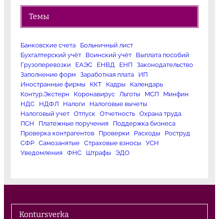
Темы
Банковские счета
Больничный лист
Бухгалтерский учёт
Воинский учёт
Выплата пособий
Грузоперевозки
ЕАЭС
ЕНВД
ЕНП
Законодательство
Заполнение форм
Заработная плата
ИП
Иностранные фирмы
ККТ
Кадры
Календарь
Контур.Экстерн
Коронавирус
Льготы
МСП
Минфин
НДС
НДФЛ
Налоги
Налоговые вычеты
Налоговый учет
Отпуск
Отчетность
Охрана труда
ПСН
Платежные поручения
Поддержка бизнеса
Проверка контрагентов
Проверки
Расходы
Роструд
СФР
Самозанятые
Страховые взносы
УСН
Уведомления
ФНС
Штрафы
ЭДО
Kontursverka