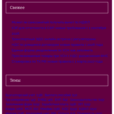
Свежее
Может ли самозанятый получить вычет по НДФЛ
КЭП для отчетности в СФР: новые требования с 1 сентября
2026
Транспортный ЭДО: онлайн-встреча с регуляторами
НДС по длящимся договорам: новые правила с 2026 года
Единая форма уведомления по УСН: как заполнить
Прослеживаемые товары при УСН с НДС: разъяснения ФНС
Стажировка по ТК РФ: новые правила с 1 марта 2027 года
Темы
Бухгалтерский учёт
(138)
Выплата пособий
(50)
Грузоперевозки
(45)
ЕНВД
(46)
ЕНП
(84)
Законодательство
(115)
Заполнение форм
(109)
Заработная плата
(158)
ИП
(129)
Кадры
(287)
МСП
(62)
Минфин
(136)
НДС
(559)
НДФЛ
(250)
Налоги
(238)
Налоговый учет
(66)
Отпуск
(57)
Отчетность
(491)