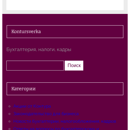
Kontursverka
Бухгалтерия, налоги, кадры
П
Поиск
о
и
с
Категории
к
Акции от Контура
Законодательство для бизнеса
Новости бухгалтерии, налогообложения, кадров
Ответы на вопросы по бухгалтерскому и