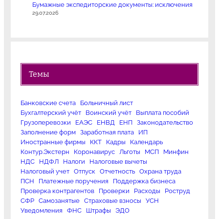
Бумажные экспедиторские документы: исключения
29.07.2026
Темы
Банковские счета
Больничный лист
Бухгалтерский учёт
Воинский учёт
Выплата пособий
Грузоперевозки
ЕАЭС
ЕНВД
ЕНП
Законодательство
Заполнение форм
Заработная плата
ИП
Иностранные фирмы
ККТ
Кадры
Календарь
Контур.Экстерн
Коронавирус
Льготы
МСП
Минфин
НДС
НДФЛ
Налоги
Налоговые вычеты
Налоговый учет
Отпуск
Отчетность
Охрана труда
ПСН
Платежные поручения
Поддержка бизнеса
Проверка контрагентов
Проверки
Расходы
Роструд
СФР
Самозанятые
Страховые взносы
УСН
Уведомления
ФНС
Штрафы
ЭДО