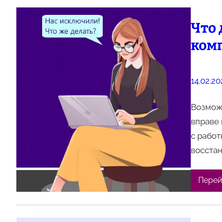
Что
ком
14.02.20
Возмож
вправе 
с работ
восстан
Перей