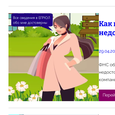
Как 
нед
29.04.2
ФНС объ
недост
компани
Перей