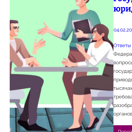
юри
04.02.2
Ответы 
Федерал
вопрос
госуда
приводя
тысячах
требов
разобр
органов
Перей