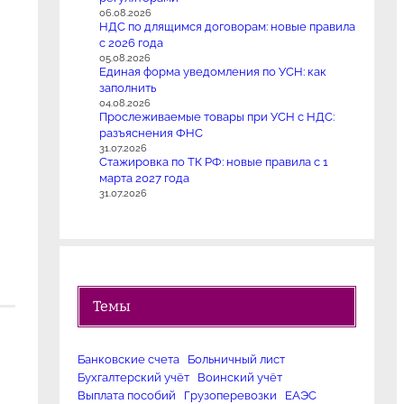
06.08.2026
НДС по длящимся договорам: новые правила
с 2026 года
05.08.2026
Единая форма уведомления по УСН: как
заполнить
04.08.2026
Прослеживаемые товары при УСН с НДС:
разъяснения ФНС
31.07.2026
Стажировка по ТК РФ: новые правила с 1
марта 2027 года
31.07.2026
Темы
Банковские счета
Больничный лист
Бухгалтерский учёт
Воинский учёт
Выплата пособий
Грузоперевозки
ЕАЭС