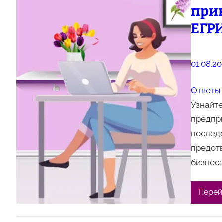
при
ЕГР
01.08.2
Ответы 
Узнайте
предпри
последс
предот
бизнес
Перей