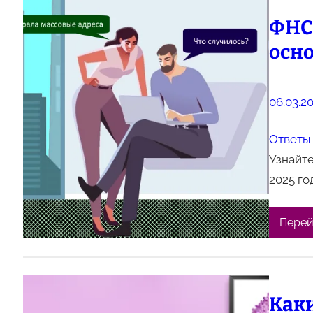
ФНС 
осн
06.03.2
Ответы 
Узнайте
2025 го
Перей
Каки