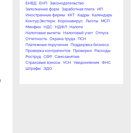
ЕНВД
ЕНП
Законодательство
Заполнение форм
Заработная плата
ИП
Иностранные фирмы
ККТ
Кадры
Календарь
Контур.Экстерн
Коронавирус
Льготы
МСП
Минфин
НДС
НДФЛ
Налоги
Налоговые вычеты
Налоговый учет
Отпуск
Отчетность
Охрана труда
ПСН
Платежные поручения
Поддержка бизнеса
Проверка контрагентов
Проверки
Расходы
Роструд
СФР
Самозанятые
Страховые взносы
УСН
Уведомления
ФНС
Штрафы
ЭДО
в