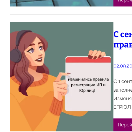
С се
пра
02.09.2
С 1 сен
заполне
Изменя
ЕГРЮЛ 
Перей