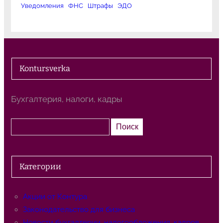
Уведомления
ФНС
Штрафы
ЭДО
Kontursverka
Бухгалтерия, налоги, кадры
П
Поиск
о
и
с
Категории
к
Акции от Контура
Законодательство для бизнеса
Новости бухгалтерии, налогообложения, кадров