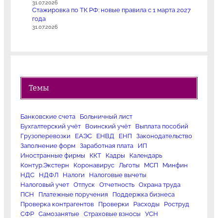
31.07.2026
Стажировка по ТК РФ: новые правила с 1 марта 2027
года
31.07.2026
Темы
Банковские счета
Больничный лист
Бухгалтерский учёт
Воинский учёт
Выплата пособий
Грузоперевозки
ЕАЭС
ЕНВД
ЕНП
Законодательство
Заполнение форм
Заработная плата
ИП
Иностранные фирмы
ККТ
Кадры
Календарь
Контур.Экстерн
Коронавирус
Льготы
МСП
Минфин
НДС
НДФЛ
Налоги
Налоговые вычеты
Налоговый учет
Отпуск
Отчетность
Охрана труда
ПСН
Платежные поручения
Поддержка бизнеса
Проверка контрагентов
Проверки
Расходы
Роструд
СФР
Самозанятые
Страховые взносы
УСН