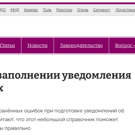
ЭДО
МЧД
Компас
Толк
Реестро
Отель
Сегмент+
Логистика
Статьи
Новости
Законодательство
Вопрос-
заполнении уведомления
х
транённых ошибок при подготовке уведомлений об
читают, что этот небольшой справочник поможет
ы правильно.