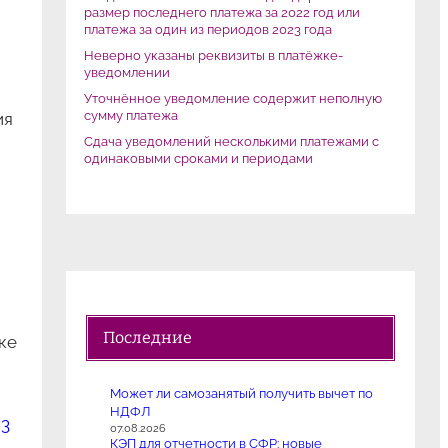
размер последнего платежа за 2022 год или
платежа за один из периодов 2023 года
Неверно указаны реквизиты в платёжке-
уведомлении
Уточнённое уведомление содержит неполную
сумму платежа
ия
Сдача уведомлений несколькими платежами с
одинаковыми сроками и периодами
Последние
ке
Может ли самозанятый получить вычет по
НДФЛ
23
07.08.2026
КЭП для отчетности в СФР: новые