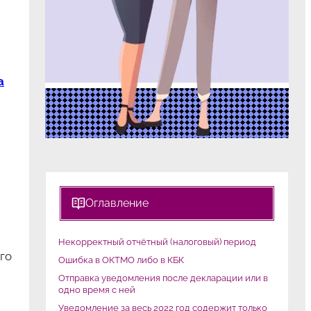
а
Оглавление
Некорректный отчётный (налоговый) период
его
Ошибка в ОКТМО либо в КБК
Отправка уведомления после декларации или в
одно время с ней
Уведомление за весь 2022 год содержит только