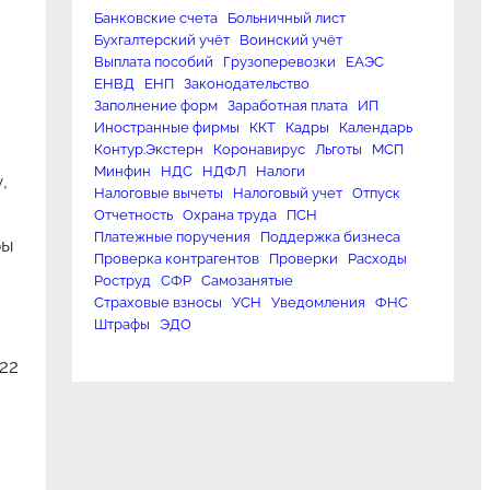
Банковские счета
Больничный лист
Бухгалтерский учёт
Воинский учёт
Выплата пособий
Грузоперевозки
ЕАЭС
ЕНВД
ЕНП
Законодательство
Заполнение форм
Заработная плата
ИП
Иностранные фирмы
ККТ
Кадры
Календарь
Контур.Экстерн
Коронавирус
Льготы
МСП
Минфин
НДС
НДФЛ
Налоги
,
Налоговые вычеты
Налоговый учет
Отпуск
Отчетность
Охрана труда
ПСН
Платежные поручения
Поддержка бизнеса
бы
Проверка контрагентов
Проверки
Расходы
Роструд
СФР
Самозанятые
Страховые взносы
УСН
Уведомления
ФНС
Штрафы
ЭДО
22