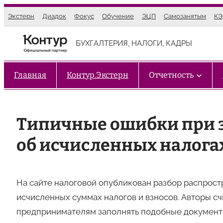
Перейти
Экстерн
Диадок
Фокус
Обучение
ЭЦП
Самозанятым
К
к
содержимому
БУХГАЛТЕРИЯ, НАЛОГИ, КАДРЫ
Главная
Контур.Экстерн
Отчетность
Типичные ошибки при 
об исчисленных налога
На сайте налоговой опубликован разбор распрос
исчисленных суммах налогов и взносов. Авторы с
предпринимателям заполнять подобные документ