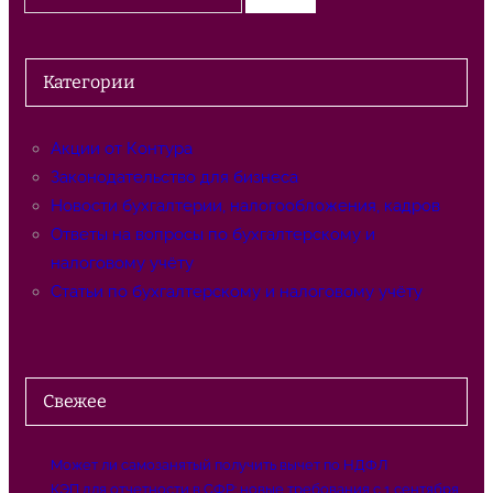
о
и
с
Категории
к
Акции от Контура
Законодательство для бизнеса
Новости бухгалтерии, налогообложения, кадров
Ответы на вопросы по бухгалтерскому и
налоговому учёту
Статьи по бухгалтерскому и налоговому учёту
Свежее
Может ли самозанятый получить вычет по НДФЛ
КЭП для отчетности в СФР: новые требования с 1 сентября