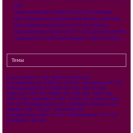
2026
Транспортный ЭДО: онлайн-встреча с регуляторами
НДС по длящимся договорам: новые правила с 2026 года
Единая форма уведомления по УСН: как заполнить
Прослеживаемые товары при УСН с НДС: разъяснения ФНС
Стажировка по ТК РФ: новые правила с 1 марта 2027 года
Темы
Бухгалтерский учёт
(138)
Выплата пособий
(50)
Грузоперевозки
(45)
ЕНВД
(46)
ЕНП
(84)
Законодательство
(115)
Заполнение форм
(109)
Заработная плата
(158)
ИП
(129)
Кадры
(287)
МСП
(62)
Минфин
(136)
НДС
(559)
НДФЛ
(250)
Налоги
(238)
Налоговый учет
(66)
Отпуск
(57)
Отчетность
(491)
ПСН
(74)
Поддержка бизнеса
(50)
Проверка контрагентов
(70)
Проверки
(135)
СФР
(142)
Самозанятые
(58)
Страховые взносы
(188)
УСН
(222)
Уведомления
(50)
ФНС
(207)
Штрафы
(69)
ЭДО
(56)