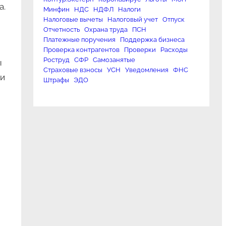
а.
Минфин
НДС
НДФЛ
Налоги
Налоговые вычеты
Налоговый учет
Отпуск
Отчетность
Охрана труда
ПСН
Платежные поручения
Поддержка бизнеса
Проверка контрагентов
Проверки
Расходы
Роструд
СФР
Самозанятые
ы
Страховые взносы
УСН
Уведомления
ФНС
ли
Штрафы
ЭДО