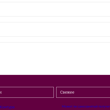
и
Свежее
Может ли самозанятый получит
 Контура