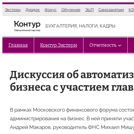
Перейти
Экстерн
Диадок
Фокус
Обучение
ЭЦП
Самозанятым
К
к
содержимому
БУХГАЛТЕРИЯ, НАЛОГИ, КАДРЫ
Главная
Контур.Экстерн
Отчетность
Дискуссия об автомати
бизнеса с участием гла
В рамках Московского финансового форума состоя
администрирования на бизнес. В ней приняли учас
Андрей Макаров, руководитель ФНС Михаил Мишус