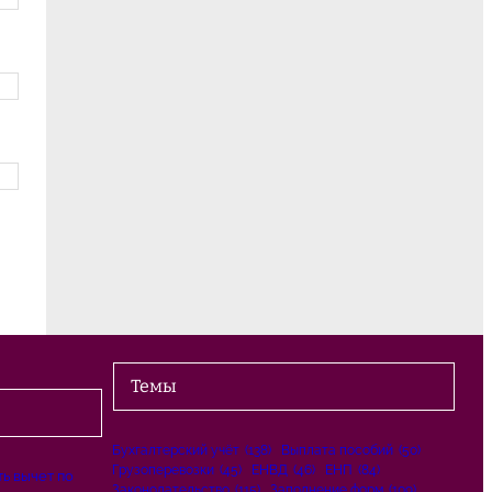
Темы
Бухгалтерский учёт
(138)
Выплата пособий
(50)
Грузоперевозки
(45)
ЕНВД
(46)
ЕНП
(84)
ь вычет по
Законодательство
(115)
Заполнение форм
(109)