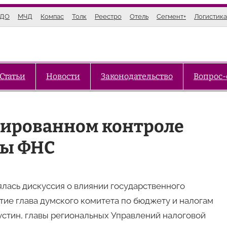
ЭДО
МЧД
Компас
Толк
Реестро
Отель
Сегмент+
Логистика
Статьи
Новости
Законодательство
Вопрос-
зированном контроле
вы ФНС
лась дискуссия о влиянии государственного
тие глава думского комитета по бюджету и налогам
тин, главы региональных Управлений налоговой