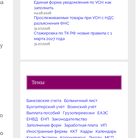
ва
Единая форма уведомления по УСН: как
заполнить
04.08.2026
Прослеживаемые товары при УСН с НДС:
разъяснения ФНС
31.07.2026
Стажировка по ТК РФ: новые правила с 1
марта 2027 года
31.07.2026
у
Темы
Банковские счета
Больничный лист
Бухгалтерский учёт
Воинский учёт
Выплата пособий
Грузоперевозки
ЕАЭС
го
ЕНВД
ЕНП
Законодательство
Заполнение форм
Заработная плата
ИП
Иностранные фирмы
ККТ
Кадры
Календарь
то
Контур.Экстерн
Коронавирус
Льготы
МСП