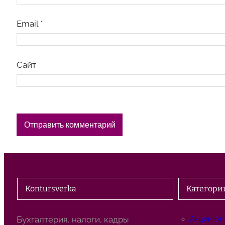
Email
*
Сайт
Kontursverka
Категори
Бухгалтерия, налоги, кадры
Акции от