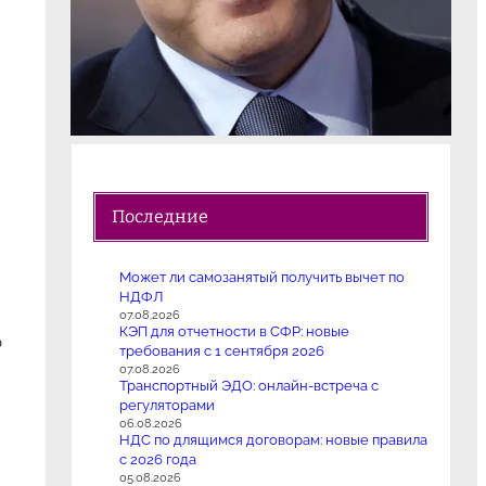
Последние
Может ли самозанятый получить вычет по
НДФЛ
07.08.2026
КЭП для отчетности в СФР: новые
о
требования с 1 сентября 2026
07.08.2026
Транспортный ЭДО: онлайн-встреча с
регуляторами
06.08.2026
НДС по длящимся договорам: новые правила
с 2026 года
05.08.2026