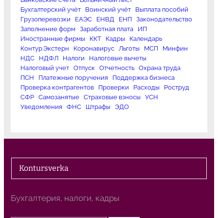
Бухгалтерский учёт
Воинский учёт
Выплата пособий
Грузоперевозки
ЕАЭС
ЕНВД
ЕНП
Законодательство
Заполнение форм
Заработная плата
ИП
Иностранные фирмы
ККТ
Кадры
Календарь
Контур.Экстерн
Коронавирус
Льготы
МСП
Минфин
НДС
НДФЛ
Налоги
Налоговые вычеты
Налоговый учет
Отпуск
Отчетность
Охрана труда
ПСН
Платежные поручения
Поддержка бизнеса
Проверка контрагентов
Проверки
Расходы
Роструд
СФР
Самозанятые
Страховые взносы
УСН
Уведомления
ФНС
Штрафы
ЭДО
Kontursverka
Бухгалтерия, налоги, кадры