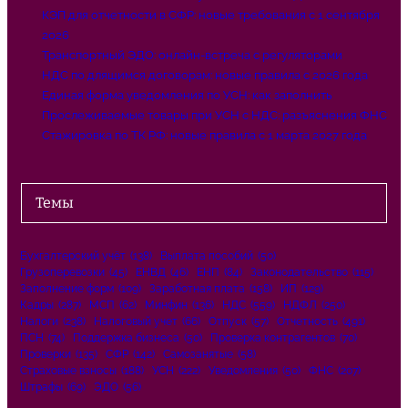
КЭП для отчетности в СФР: новые требования с 1 сентября
2026
Транспортный ЭДО: онлайн-встреча с регуляторами
НДС по длящимся договорам: новые правила с 2026 года
Единая форма уведомления по УСН: как заполнить
Прослеживаемые товары при УСН с НДС: разъяснения ФНС
Стажировка по ТК РФ: новые правила с 1 марта 2027 года
Темы
Бухгалтерский учёт
(138)
Выплата пособий
(50)
Грузоперевозки
(45)
ЕНВД
(46)
ЕНП
(84)
Законодательство
(115)
Заполнение форм
(109)
Заработная плата
(158)
ИП
(129)
Кадры
(287)
МСП
(62)
Минфин
(136)
НДС
(559)
НДФЛ
(250)
Налоги
(238)
Налоговый учет
(66)
Отпуск
(57)
Отчетность
(491)
ПСН
(74)
Поддержка бизнеса
(50)
Проверка контрагентов
(70)
Проверки
(135)
СФР
(142)
Самозанятые
(58)
Страховые взносы
(188)
УСН
(222)
Уведомления
(50)
ФНС
(207)
Штрафы
(69)
ЭДО
(56)