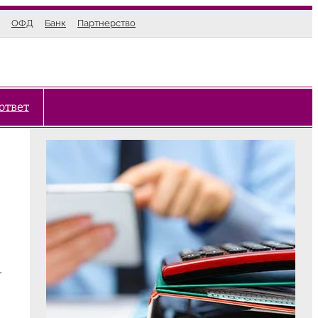
ОФД
Банк
Партнерство
ответ
—