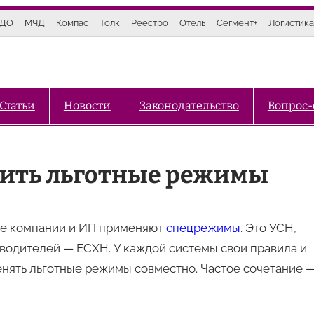
ЭДО
МЧД
Компас
Толк
Реестро
Отель
Сегмент+
Логистика
Статьи
Новости
Законодательство
Вопрос-
стить льготные режимы
ие компании и ИП применяют
спецрежимы
. Это УСН,
зводителей — ЕСХН. У каждой системы свои правила и
енять льготные режимы совместно. Частое сочетание 