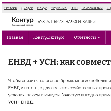
Перейти
Экстерн
Диадок
Фокус
Обучение
ЭЦП
Самозанятым
К
к
содержимому
БУХГАЛТЕРИЯ, НАЛОГИ, КАДРЫ
Главная
Контур.Экстерн
Отчетность
ЕНВД + УСН: как совме
Чтобы снизить налоговое бремя, многие небольш
ЕНВД и патент, а для сельскохозяйственных прои
условия, плюсы и минусы. Зачастую выгодно прим
УСН + ЕНВД.