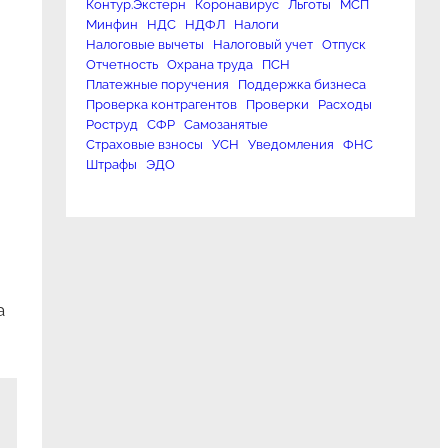
Контур.Экстерн
Коронавирус
Льготы
МСП
Минфин
НДС
НДФЛ
Налоги
Налоговые вычеты
Налоговый учет
Отпуск
Отчетность
Охрана труда
ПСН
Платежные поручения
Поддержка бизнеса
Проверка контрагентов
Проверки
Расходы
Роструд
СФР
Самозанятые
Страховые взносы
УСН
Уведомления
ФНС
Штрафы
ЭДО
а