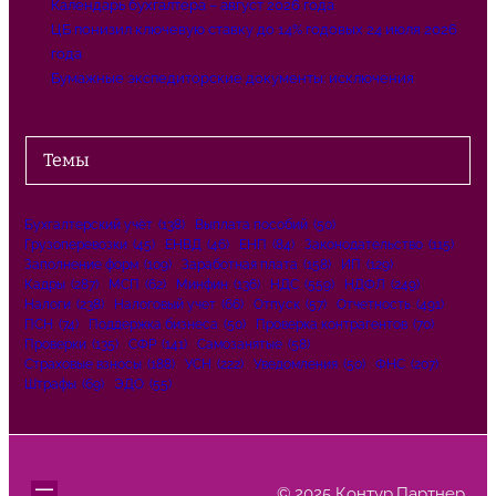
Календарь бухгалтера – август 2026 года
ЦБ понизил ключевую ставку до 14% годовых 24 июля 2026
года
Бумажные экспедиторские документы: исключения
Темы
Бухгалтерский учёт
(138)
Выплата пособий
(50)
Грузоперевозки
(45)
ЕНВД
(46)
ЕНП
(84)
Законодательство
(115)
Заполнение форм
(109)
Заработная плата
(158)
ИП
(129)
Кадры
(287)
МСП
(62)
Минфин
(136)
НДС
(559)
НДФЛ
(249)
Налоги
(238)
Налоговый учет
(66)
Отпуск
(57)
Отчетность
(491)
ПСН
(74)
Поддержка бизнеса
(50)
Проверка контрагентов
(70)
Проверки
(135)
СФР
(141)
Самозанятые
(58)
Страховые взносы
(188)
УСН
(222)
Уведомления
(50)
ФНС
(207)
Штрафы
(69)
ЭДО
(55)
© 2025 Контур.Партнер