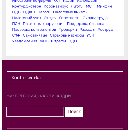
Иностранные фирмы
ККТ
Кадры
Календарь
Контур.Экстерн
Коронавирус
Льготы
МСП
Минфин
НДС
НДФЛ
Налоги
Налоговые вычеты
Налоговый учет
Отпуск
Отчетность
Охрана труда
ПСН
Платежные поручения
Поддержка бизнеса
Проверка контрагентов
Проверки
Расходы
Роструд
СФР
Самозанятые
Страховые взносы
УСН
Уведомления
ФНС
Штрафы
ЭДО
Kontursverka
Бухгалтерия, налоги, кадры
П
Поиск
о
и