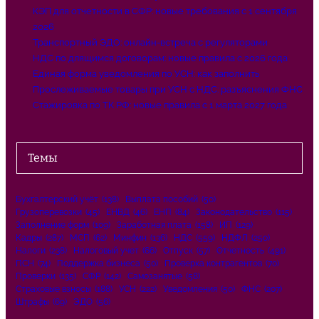
КЭП для отчетности в СФР: новые требования с 1 сентября
2026
Транспортный ЭДО: онлайн-встреча с регуляторами
НДС по длящимся договорам: новые правила с 2026 года
Единая форма уведомления по УСН: как заполнить
Прослеживаемые товары при УСН с НДС: разъяснения ФНС
Стажировка по ТК РФ: новые правила с 1 марта 2027 года
Темы
Бухгалтерский учёт
(138)
Выплата пособий
(50)
Грузоперевозки
(45)
ЕНВД
(46)
ЕНП
(84)
Законодательство
(115)
Заполнение форм
(109)
Заработная плата
(158)
ИП
(129)
Кадры
(287)
МСП
(62)
Минфин
(136)
НДС
(559)
НДФЛ
(250)
Налоги
(238)
Налоговый учет
(66)
Отпуск
(57)
Отчетность
(491)
ПСН
(74)
Поддержка бизнеса
(50)
Проверка контрагентов
(70)
Проверки
(135)
СФР
(142)
Самозанятые
(58)
Страховые взносы
(188)
УСН
(222)
Уведомления
(50)
ФНС
(207)
Штрафы
(69)
ЭДО
(56)