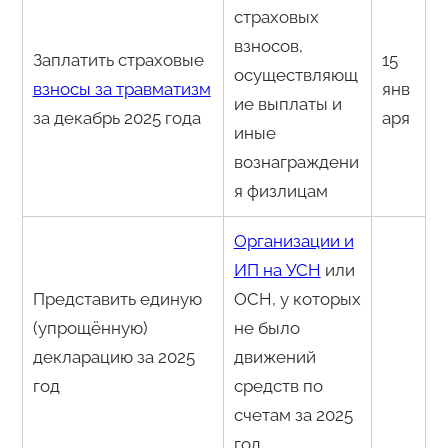
страховых
взносов,
Заплатить страховые
15
осуществляющ
взносы за травматизм
янв
ие выплаты и
за декабрь 2025 года
аря
иные
вознаграждени
я физлицам
Организации и
ИП на УСН
или
Представить единую
ОСН, у которых
(упрощённую)
не было
декларацию за 2025
движений
год
средств по
счетам за 2025
год