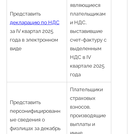
являющиеся
Представить
плательщикам
декларацию по НДС
и НДС,
за IV квартал 2025
выставившие
года в электронном
счет-фактуру с
виде
выделенным
НДС в IV
квартале 2025
года
Плательщики
страховых
Представить
взносов,
персонифицированн
производящие
ые сведения о
выплаты и
физлицах за декабрь
иные