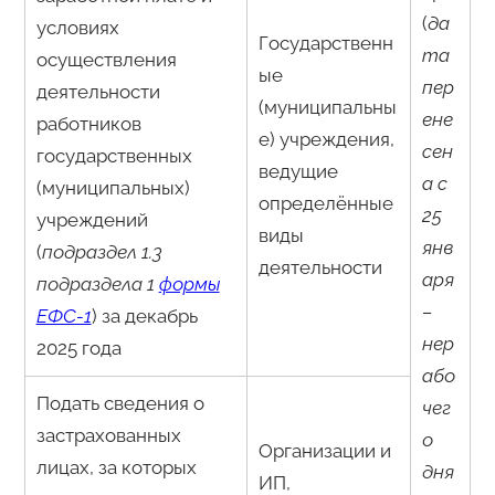
(
да
условиях
Государственн
та
осуществления
ые
пер
деятельности
(муниципальны
ене
работников
е) учреждения,
сен
государственных
ведущие
а с
(муниципальных)
определённые
25
учреждений
виды
янв
(
подраздел 1.3
деятельности
аря
подраздела 1
формы
–
ЕФС-1
) за декабрь
нер
2025 года
або
Подать сведения о
чег
застрахованных
о
Организации и
лицах, за которых
дня
ИП,