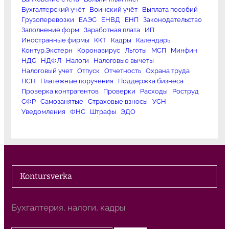
Бухгалтерский учёт
Воинский учёт
Выплата пособий
Грузоперевозки
ЕАЭС
ЕНВД
ЕНП
Законодательство
Заполнение форм
Заработная плата
ИП
Иностранные фирмы
ККТ
Кадры
Календарь
Контур.Экстерн
Коронавирус
Льготы
МСП
Минфин
НДС
НДФЛ
Налоги
Налоговые вычеты
Налоговый учет
Отпуск
Отчетность
Охрана труда
ПСН
Платежные поручения
Поддержка бизнеса
Проверка контрагентов
Проверки
Расходы
Роструд
СФР
Самозанятые
Страховые взносы
УСН
Уведомления
ФНС
Штрафы
ЭДО
Kontursverka
Бухгалтерия, налоги, кадры