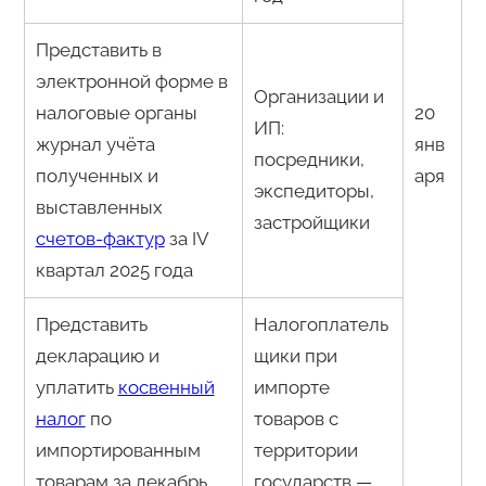
Представить в
электронной форме в
Организации и
налоговые органы
20
ИП:
журнал учёта
янв
посредники,
полученных и
аря
экспедиторы,
выставленных
застройщики
счетов-фактур
за IV
квартал 2025 года
Представить
Налогоплатель
декларацию и
щики при
уплатить
косвенный
импорте
налог
по
товаров с
импортированным
территории
товарам за декабрь
государств —