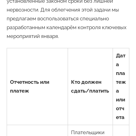
установленные законом сроки без лишней
нервозности. Для облегчения этой задачи мы
предлагаем воспользоваться специально
разработанным календарём контроля ключевых
мероприятий января.
Дат
а
пла
Отчетность или
Кто должен
теж
платеж
сдать/платить
а
или
отч
ета
Плательщики