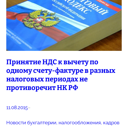
Принятие НДС к вычету по
одному счету-фактуре в разных
налоговых периодах не
противоречит НК РФ
11.08.2015
–
Новости бухгалтерии, налогообложения, кадров