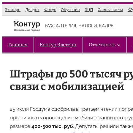
Перейти
Экстерн
Диадок
Фокус
Обучение
ЭЦП
Самозанятым
К
к
содержимому
БУХГАЛТЕРИЯ, НАЛОГИ, КАДРЫ
Главная
Контур.Экстерн
Отчетность
Штрафы до 500 тысяч ру
связи с мобилизацией
25 июля Госдума одобрила в третьем чтении попра
организовать оповещение мобилизованных сотрудн
размере
400-500 тыс. руб
. Депутаты решили такж