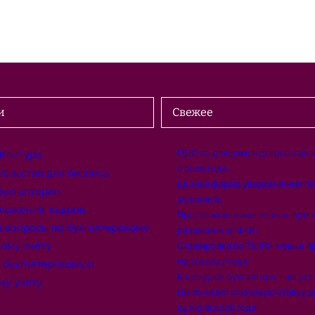
и
Свежее
НДС по длящимся договорам: 
 Контура
с 2026 года
тельство для бизнеса
Единая форма уведомления по
бухгалтерии,
заполнить
ложения, кадров
Прослеживаемые товары при У
а вопросы по бухгалтерскому
разъяснения ФНС
вому учёту
Стажировка по ТК РФ: новые пр
марта 2027 года
о бухгалтерскому и
Календарь бухгалтера – август
му учёту
ЦБ понизил ключевую ставку д
24 июля 2026 года