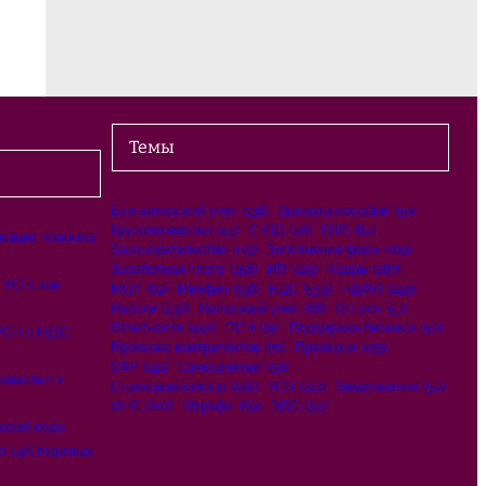
Темы
Бухгалтерский учёт
(138)
Выплата пособий
(50)
Грузоперевозки
(45)
ЕНВД
(46)
ЕНП
(84)
новые правила
Законодательство
(115)
Заполнение форм
(109)
Заработная плата
(158)
ИП
(129)
Кадры
(287)
 УСН: как
МСП
(62)
Минфин
(136)
НДС
(559)
НДФЛ
(249)
Налоги
(238)
Налоговый учет
(66)
Отпуск
(57)
Отчетность
(491)
ПСН
(74)
Поддержка бизнеса
(50)
СН с НДС:
Проверка контрагентов
(70)
Проверки
(135)
СФР
(141)
Самозанятые
(58)
авила с 1
Страховые взносы
(188)
УСН
(222)
Уведомления
(50)
ФНС
(207)
Штрафы
(69)
ЭДО
(55)
 2026 года
о 14% годовых