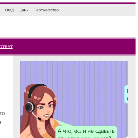
ОФД
Банк
Партнерство
ответ
го
в