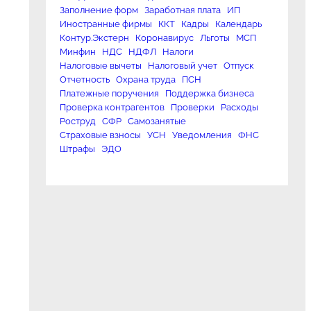
Заполнение форм
Заработная плата
ИП
Иностранные фирмы
ККТ
Кадры
Календарь
Контур.Экстерн
Коронавирус
Льготы
МСП
Минфин
НДС
НДФЛ
Налоги
Налоговые вычеты
Налоговый учет
Отпуск
Отчетность
Охрана труда
ПСН
Платежные поручения
Поддержка бизнеса
Проверка контрагентов
Проверки
Расходы
Роструд
СФР
Самозанятые
Страховые взносы
УСН
Уведомления
ФНС
Штрафы
ЭДО