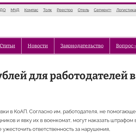
ЭДО
МЧД
Компас
Толк
Реестро
Отель
Сегмент+
Логистика
Статьи
Новости
Законодательство
Вопрос-
блей для работодателей в
вки в КоАП. Согласно им, работодателя, не помогающе
иков и явку их в военкомат, могут наказать штрафом 
е ужесточить ответственность за нарушения,