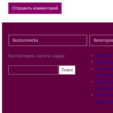
Kontursverka
Категори
Бухгалтерия, налоги, кадры
Акции от
Законода
П
Новости 
Поиск
о
налогооб
и
Ответы н
с
и налого
к
Статьи п
налогово