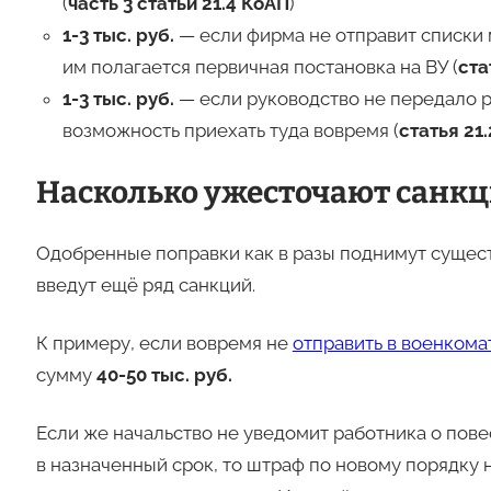
(
часть 3 статьи 21.4 КоАП
)
1-3 тыс. руб.
— если фирма не отправит списки 
им полагается первичная постановка на ВУ (
ста
1-3 тыс. руб.
— если руководство не передало р
возможность приехать туда вовремя (
статья 21
Насколько ужесточают санк
Одобренные поправки как в разы поднимут суще
введут ещё ряд санкций.
К примеру, если вовремя не
отправить в военкома
сумму
40-50 тыс. руб.
Если же начальство не уведомит работника о пове
в назначенный срок, то штраф по новому порядку