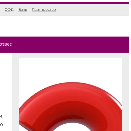
ОФД
Банк
Партнерство
ответ
и
то