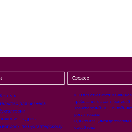
и
Свежее
КЭП для отчетности в СФР: но
 Контура
требования с 1 сентября 2026
тельство для бизнеса
Транспортный ЭДО: онлайн-вс
бухгалтерии,
регуляторами
ложения, кадров
НДС по длящимся договорам: 
а вопросы по бухгалтерскому
с 2026 года