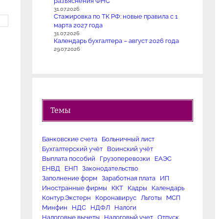
разъяснения ФНС
31.07.2026
Стажировка по ТК РФ: новые правила с 1
марта 2027 года
31.07.2026
Календарь бухгалтера – август 2026 года
29.07.2026
Темы
Банковские счета
Больничный лист
Бухгалтерский учёт
Воинский учёт
Выплата пособий
Грузоперевозки
ЕАЭС
ЕНВД
ЕНП
Законодательство
Заполнение форм
Заработная плата
ИП
Иностранные фирмы
ККТ
Кадры
Календарь
Контур.Экстерн
Коронавирус
Льготы
МСП
Минфин
НДС
НДФЛ
Налоги
Налоговые вычеты
Налоговый учет
Отпуск