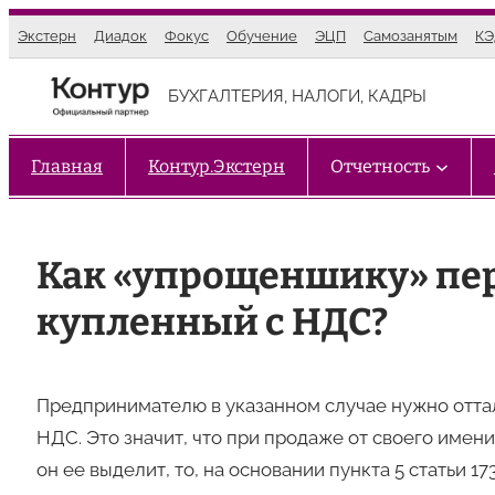
Перейти
Экстерн
Диадок
Фокус
Обучение
ЭЦП
Самозанятым
К
к
содержимому
БУХГАЛТЕРИЯ, НАЛОГИ, КАДРЫ
Главная
Контур.Экстерн
Отчетность
Как «упрощеншику» пер
купленный с НДС?
Предпринимателю в указанном случае нужно отталк
НДС. Это значит, что при продаже от своего имени
он ее выделит, то, на основании пункта 5 статьи 