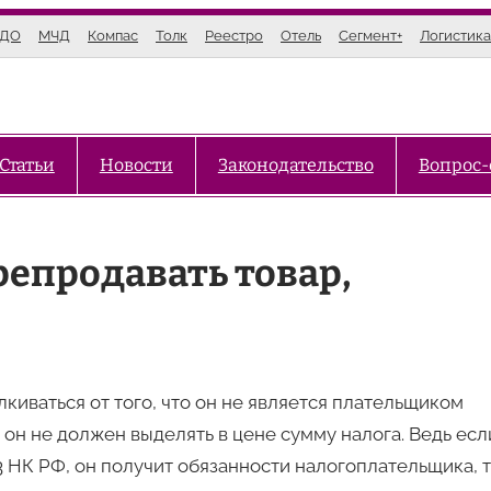
ЭДО
МЧД
Компас
Толк
Реестро
Отель
Сегмент+
Логистика
Статьи
Новости
Законодательство
Вопрос-
епродавать товар,
иваться от того, что он не является плательщиком
 он не должен выделять в цене сумму налога. Ведь есл
173 НК РФ, он получит обязанности налогоплательщика, 