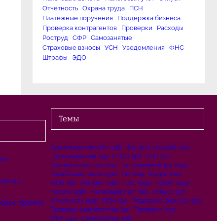
Отчетность
Охрана труда
ПСН
Платежные поручения
Поддержка бизнеса
Проверка контрагентов
Проверки
Расходы
Роструд
СФР
Самозанятые
Страховые взносы
УСН
Уведомления
ФНС
Штрафы
ЭДО
Темы
Бухгалтерский учёт
(138)
Выплата пособий
(50)
Грузоперевозки
(45)
ЕНВД
(46)
ЕНП
(84)
вые
Законодательство
(115)
Заполнение форм
(109)
Заработная плата
(158)
ИП
(129)
Кадры
(287)
треча с
МСП
(62)
Минфин
(136)
НДС
(559)
НДФЛ
(249)
Налоги
(238)
Налоговый учет
(66)
Отпуск
(57)
Отчетность
(491)
ПСН
(74)
Поддержка бизнеса
(50)
новые правила
Проверка контрагентов
(70)
Проверки
(135)
СФР
(142)
Самозанятые
(58)