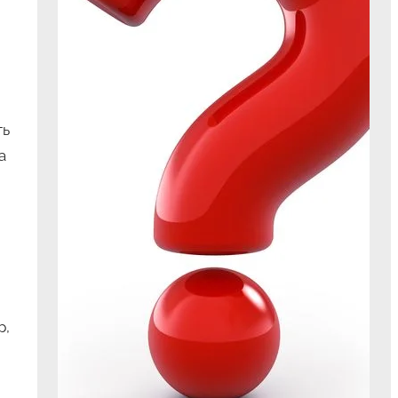
ть
а
р,