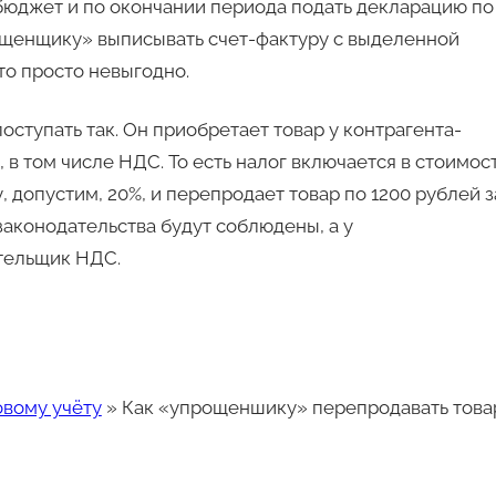
бюджет и по окончании периода подать декларацию по
ощенщику» выписывать счет-фактуру с выделенной
то просто невыгодно.
ступать так. Он приобретает товар у контрагента-
 в том числе НДС. То есть налог включается в стоимос
 допустим, 20%, и перепродает товар по 1200 рублей з
законодательства будут соблюдены, а у
тельщик НДС.
овому учёту
»
Как «упрощеншику» перепродавать това