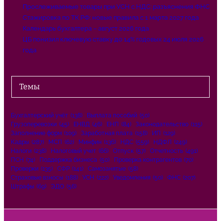
Прослеживаемые товары при УСН с НДС: разъяснения ФНС
Стажировка по ТК РФ: новые правила с 1 марта 2027 года
Календарь бухгалтера – август 2026 года
ЦБ понизил ключевую ставку до 14% годовых 24 июля 2026
года
Темы
Бухгалтерский учёт
(138)
Выплата пособий
(50)
Грузоперевозки
(45)
ЕНВД
(46)
ЕНП
(84)
Законодательство
(115)
Заполнение форм
(109)
Заработная плата
(158)
ИП
(129)
Кадры
(287)
МСП
(62)
Минфин
(136)
НДС
(559)
НДФЛ
(249)
Налоги
(238)
Налоговый учет
(66)
Отпуск
(57)
Отчетность
(491)
ПСН
(74)
Поддержка бизнеса
(50)
Проверка контрагентов
(70)
Проверки
(135)
СФР
(141)
Самозанятые
(58)
Страховые взносы
(188)
УСН
(222)
Уведомления
(50)
ФНС
(207)
Штрафы
(69)
ЭДО
(56)