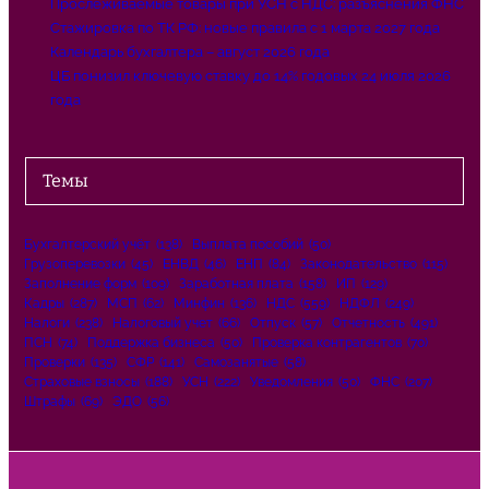
Прослеживаемые товары при УСН с НДС: разъяснения ФНС
Стажировка по ТК РФ: новые правила с 1 марта 2027 года
Календарь бухгалтера – август 2026 года
ЦБ понизил ключевую ставку до 14% годовых 24 июля 2026
года
Темы
Бухгалтерский учёт
(138)
Выплата пособий
(50)
Грузоперевозки
(45)
ЕНВД
(46)
ЕНП
(84)
Законодательство
(115)
Заполнение форм
(109)
Заработная плата
(158)
ИП
(129)
Кадры
(287)
МСП
(62)
Минфин
(136)
НДС
(559)
НДФЛ
(249)
Налоги
(238)
Налоговый учет
(66)
Отпуск
(57)
Отчетность
(491)
ПСН
(74)
Поддержка бизнеса
(50)
Проверка контрагентов
(70)
Проверки
(135)
СФР
(141)
Самозанятые
(58)
Страховые взносы
(188)
УСН
(222)
Уведомления
(50)
ФНС
(207)
Штрафы
(69)
ЭДО
(56)