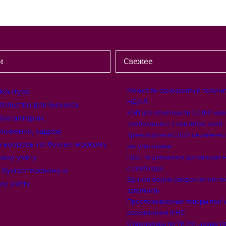
и
Свежее
Может ли самозанятый получит
 Контура
НДФЛ
тельство для бизнеса
КЭП для отчетности в СФР: но
бухгалтерии,
требования с 1 сентября 2026
ложения, кадров
Транспортный ЭДО: онлайн-вс
а вопросы по бухгалтерскому
регуляторами
вому учёту
НДС по длящимся договорам: 
с 2026 года
о бухгалтерскому и
Единая форма уведомления по
му учёту
заполнить
Прослеживаемые товары при У
разъяснения ФНС
Стажировка по ТК РФ: новые пр