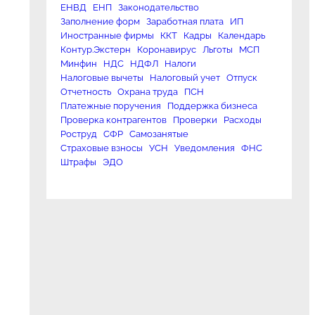
ЕНВД
ЕНП
Законодательство
Заполнение форм
Заработная плата
ИП
Иностранные фирмы
ККТ
Кадры
Календарь
Контур.Экстерн
Коронавирус
Льготы
МСП
Минфин
НДС
НДФЛ
Налоги
Налоговые вычеты
Налоговый учет
Отпуск
Отчетность
Охрана труда
ПСН
Платежные поручения
Поддержка бизнеса
Проверка контрагентов
Проверки
Расходы
Роструд
СФР
Самозанятые
Страховые взносы
УСН
Уведомления
ФНС
Штрафы
ЭДО