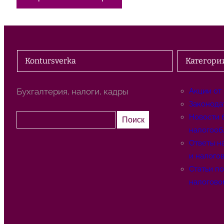
Kontursverka
Категори
Бухгалтерия, налоги, кадры
Акции от
Законода
П
Новости 
Поиск
о
налогооб
и
Ответы н
с
и налого
к
Статьи п
налогово