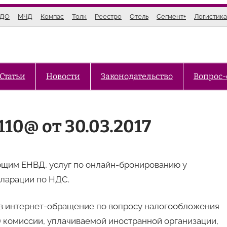
ЭДО
МЧД
Компас
Толк
Реестро
Отель
Сегмент+
Логистика
Статьи
Новости
Законодательство
Вопрос-
10@ от 30.03.2017
щим ЕНВД, услуг по онлайн-бронированию у
кларации по НДС.
в интернет-обращение по вопросу налогообложения
 комиссии, уплачиваемой иностранной организации,