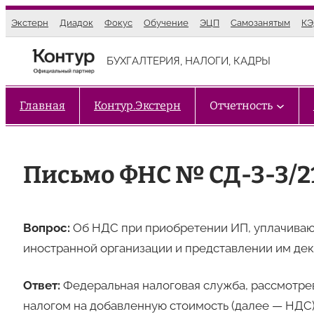
Перейти
Экстерн
Диадок
Фокус
Обучение
ЭЦП
Самозанятым
К
к
содержимому
БУХГАЛТЕРИЯ, НАЛОГИ, КАДРЫ
Главная
Контур.Экстерн
Отчетность
Письмо ФНС № СД-3-3/21
Вопрос:
Об НДС при приобретении ИП, уплачиваю
иностранной организации и представлении им де
Ответ:
Федеральная налоговая служба, рассмотре
налогом на добавленную стоимость (далее — НДС)