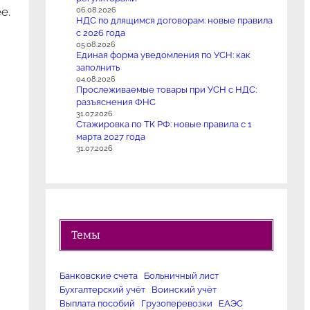
е.
06.08.2026
НДС по длящимся договорам: новые правила
с 2026 года
05.08.2026
Единая форма уведомления по УСН: как
заполнить
04.08.2026
Прослеживаемые товары при УСН с НДС:
разъяснения ФНС
31.07.2026
Стажировка по ТК РФ: новые правила с 1
марта 2027 года
31.07.2026
Темы
Банковские счета
Больничный лист
Бухгалтерский учёт
Воинский учёт
Выплата пособий
Грузоперевозки
ЕАЭС