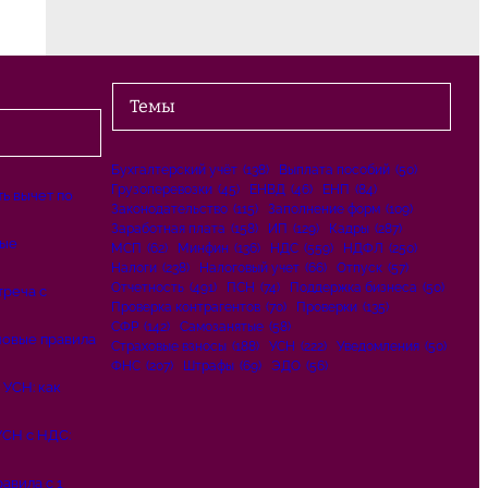
Темы
Бухгалтерский учёт
(138)
Выплата пособий
(50)
Грузоперевозки
(45)
ЕНВД
(46)
ЕНП
(84)
ь вычет по
Законодательство
(115)
Заполнение форм
(109)
Заработная плата
(158)
ИП
(129)
Кадры
(287)
вые
МСП
(62)
Минфин
(136)
НДС
(559)
НДФЛ
(250)
Налоги
(238)
Налоговый учет
(66)
Отпуск
(57)
Отчетность
(491)
ПСН
(74)
Поддержка бизнеса
(50)
треча с
Проверка контрагентов
(70)
Проверки
(135)
СФР
(142)
Самозанятые
(58)
новые правила
Страховые взносы
(188)
УСН
(222)
Уведомления
(50)
ФНС
(207)
Штрафы
(69)
ЭДО
(56)
 УСН: как
СН с НДС:
авила с 1