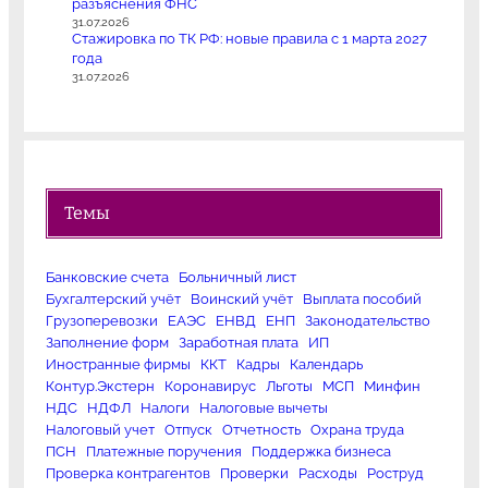
разъяснения ФНС
31.07.2026
Стажировка по ТК РФ: новые правила с 1 марта 2027
года
31.07.2026
Темы
Банковские счета
Больничный лист
Бухгалтерский учёт
Воинский учёт
Выплата пособий
Грузоперевозки
ЕАЭС
ЕНВД
ЕНП
Законодательство
Заполнение форм
Заработная плата
ИП
Иностранные фирмы
ККТ
Кадры
Календарь
Контур.Экстерн
Коронавирус
Льготы
МСП
Минфин
НДС
НДФЛ
Налоги
Налоговые вычеты
Налоговый учет
Отпуск
Отчетность
Охрана труда
ПСН
Платежные поручения
Поддержка бизнеса
Проверка контрагентов
Проверки
Расходы
Роструд