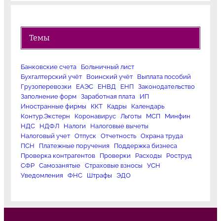
Темы
Банковские счета
Больничный лист
Бухгалтерский учёт
Воинский учёт
Выплата пособий
Грузоперевозки
ЕАЭС
ЕНВД
ЕНП
Законодательство
Заполнение форм
Заработная плата
ИП
Иностранные фирмы
ККТ
Кадры
Календарь
Контур.Экстерн
Коронавирус
Льготы
МСП
Минфин
НДС
НДФЛ
Налоги
Налоговые вычеты
Налоговый учет
Отпуск
Отчетность
Охрана труда
ПСН
Платежные поручения
Поддержка бизнеса
Проверка контрагентов
Проверки
Расходы
Роструд
СФР
Самозанятые
Страховые взносы
УСН
Уведомления
ФНС
Штрафы
ЭДО