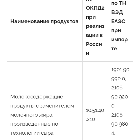
по ТН
ОКПД2
ВЭД
при
Наименование продуктов
ЕАЭС
реализ
при
ации в
импор
Росси
те
и
1901 90
990 0,
2106
Молокосодержащие
90 920
продукты с заменителем
0,
10.51.40
молочного жира,
2106
.210
произведенные по
90 980
технологии сыра
4,