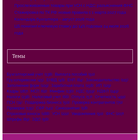
Прослеживаемые товары при УСН с НДС: разъяснения ФНС
Стажировка по ТК РФ: новые правила с 1 марта 2027 года
Календарь бухгалтера – август 2026 года
ЦБ понизил ключевую ставку до 14% годовых 24 июля 2026
года
Темы
Бухгалтерский учёт
(138)
Выплата пособий
(50)
Грузоперевозки
(45)
ЕНВД
(46)
ЕНП
(84)
Законодательство
(115)
Заполнение форм
(109)
Заработная плата
(158)
ИП
(129)
Кадры
(287)
МСП
(62)
Минфин
(136)
НДС
(559)
НДФЛ
(249)
Налоги
(238)
Налоговый учет
(66)
Отпуск
(57)
Отчетность
(491)
ПСН
(74)
Поддержка бизнеса
(50)
Проверка контрагентов
(70)
Проверки
(135)
СФР
(141)
Самозанятые
(58)
Страховые взносы
(188)
УСН
(222)
Уведомления
(50)
ФНС
(207)
Штрафы
(69)
ЭДО
(56)